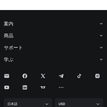
案内
当社について
商品
採用情報
P2P
サポート
ニュースルーム
交換 & ブロック取引
VIP特典
F1 Oracle Red Bull Racing 公式スポンサー
学ぶ
現物取引
機関向けサービス
利用規約
アカデミー
証拠金取引
フィードバック
リスク警告
Gateニュース
投資センター
お知らせ
プライバシー規約
Gateブログ
ETF
手数料
クッキーポリシー
暗号貨百科事典
先物
ヘルプセンター
メディアキット
Gateリサーチ
CFD
日本語
USD
上場申請
準備金証明