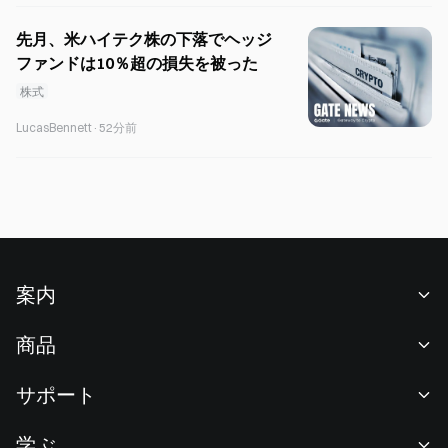
先月、米ハイテク株の下落でヘッジ
ファンドは10％超の損失を被った
株式
LucasBennett
·
52分前
案内
当社について
商品
採用情報
P2P
サポート
ニュースルーム
交換 & ブロック取引
VIP特典
F1 Oracle Red Bull Racing 公式スポンサー
学ぶ
現物取引