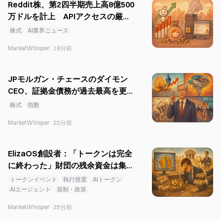
Reddit株、第2四半期売上高8億500
万ドルを計上 APIアクセスの厳格
化と旧版Redditの利用制限を発表
株式
AI業界ニュース
MarketWhisper
·
18分前
JPモルガン・チェースのダイモン
CEO、証拠金債務が過去最高を更
新し、4つの主要なレバレッジリス
株式
指数
クを列挙
MarketWhisper
·
22分前
ElizaOS創設者：「トークンは完全
に終わった」財団の残余資金は集団
訴訟の和解金に充てられる
トークンイベント
執行措置
AIトークン
AIエージェント
規制・政策
MarketWhisper
·
25分前