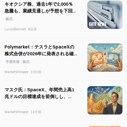
キオクシア株、過去1年で2,000％
急騰も、業績見通しが予想を下回り
9％下落
株式
LucasBennett
·
8分前
Polymarket：テスラとSpaceXの
株式合併が2026年に発表される確
率はわずか18%。
予測市場
株式
MarketWhisper
·
10分前
マスク氏：SpaceX、年間売上高1
兆ドルの目標達成を前倒しし、
2030年に実現へ
MarketWhisper
·
14分前