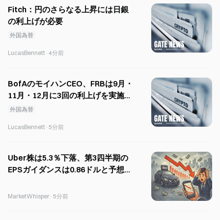
Fitch：円のさらなる上昇には日銀
の利上げが必要
外国為替
LucasBennett
·
4分前
BofAのモイハンCEO、FRBは9月・
11月・12月に3回の利上げを実施す
ると予測
外国為替
LucasBennett
·
5分前
Uber株は5.3％下落、第3四半期の
EPSガイダンスは0.86ドルと予想を
下回る
MarketWhisper
·
5分前