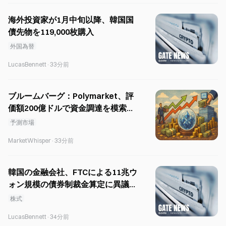
海外投資家が1月中旬以降、韓国国
債先物を119,000枚購入
外国為替
LucasBennett
·
33分前
ブルームバーグ：Polymarket、評
価額200億ドルで資金調達を模索、
ICEが6億ドルを投資
予測市場
MarketWhisper
·
33分前
韓国の金融会社、FTCによる11兆ウ
ォン規模の債券制裁金算定に異議申
し立て
株式
LucasBennett
·
34分前