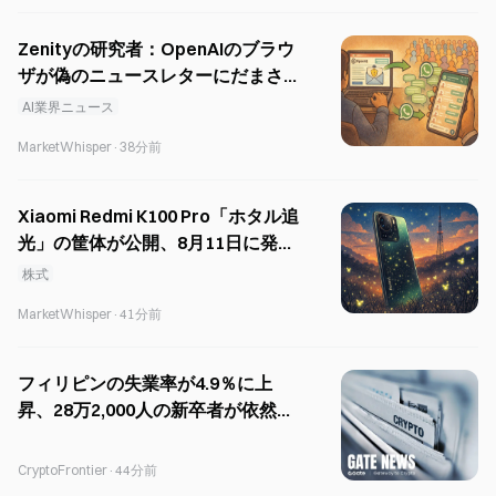
Zenityの研究者：OpenAIのブラウ
ザが偽のニュースレターにだまさ
れ、WhatsAppの連絡先にメッセ
AI業界ニュース
ージを一斉送信
MarketWhisper
·
38分前
Xiaomi Redmi K100 Pro「ホタル追
光」の筐体が公開、8月11日に発
表。
株式
MarketWhisper
·
41分前
フィリピンの失業率が4.9％に上
昇、28万2,000人の新卒者が依然と
して失業中
CryptoFrontier
·
44分前