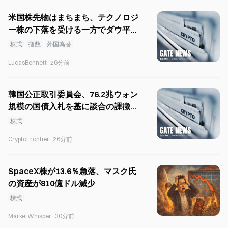
米国株先物はまちまち、テクノロジ
ー株の下落を受ける一方でダウ平均
は最高値を更新
株式
指数
外国為替
LucasBennett
·
26分前
韓国公正取引委員会、76.2兆ウォン
規模の国債入札を基に談合の課徴金
を算定。
株式
CryptoFrontier
·
26分前
SpaceX株が13.6％急落、マスク氏
の資産が810億ドル減少
株式
MarketWhisper
·
30分前