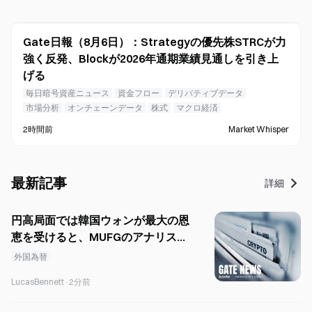
Gate日報（8月6日）：Strategyの優先株STRCが力
強く反発、Blockが2026年通期業績見通しを引き上
げる
毎日暗号資産ニュース
資金フロー
デリバティブデータ
市場分析
オンチェーンデータ
株式
マクロ経済
2時間前
Market Whisper
最新記事
詳細
円高局面では韓国ウォンが最大の恩
恵を受けると、MUFGのアナリスト
が指摘する。
外国為替
LucasBennett
·
2分前