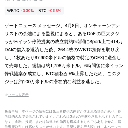
WBTC
-0.30%
BTC
-0.56%
ゲートニュース メッセージ、4月8日、オンチェーンアナ
リストの余燼による監視によると、あるDeFiの巨大クジ
ラが米イラン停戦提案の成立前約9時間にSpark上で414万
DAIの借入を返済した後、264.4枚のWBTC担保を取り戻
し、1枚あたり67,990米ドルの価格で特定のCEXに送金し
て売却した。総額は約1,798万米ドル。6時間後に米イラン
停戦提案が成立し、BTC価格が5%上昇したため、このク
ジラは約100万米ドルの潜在的な利益を逃した。
ソースを表示
免責事項：本ページの情報には第三者提供の内容が含まれる場合があり、参
考目的のみで提供されています。これらはGateの見解や意見を示すものでは
なく、金融、投資、または法律上の助言を構成するものでもありません。暗
号資産取引には高いリスクが伴います。意思決定を行う際には、本ページの