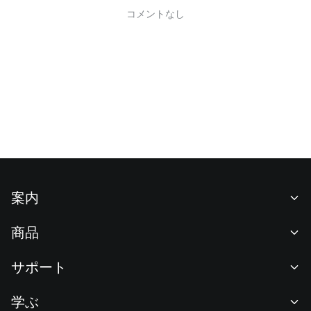
コメントなし
案内
当社について
商品
採用情報
P2P
サポート
ニュースルーム
交換 & ブロック取引
VIP特典
F1 Oracle Red Bull Racing 公式スポンサー
学ぶ
現物取引