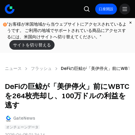
口座開設
"お客様が米国地域から当ウェブサイトにアクセスされているよ
うです。 ご利用の地域でサポートされている商品にアクセスす
るには、米国向けサイトへ切り替えてください。"
サイトを切り替える
ニュース
フラッシュ
DeFiの巨鲸が「美伊停火」前にWBTC
DeFiの巨鲸が「美伊停火」前にWBTC
を264枚売却し、100万ドルの利益を
逃す
GateNews
オンチェーンデータ
2026-04-08 01:34:14