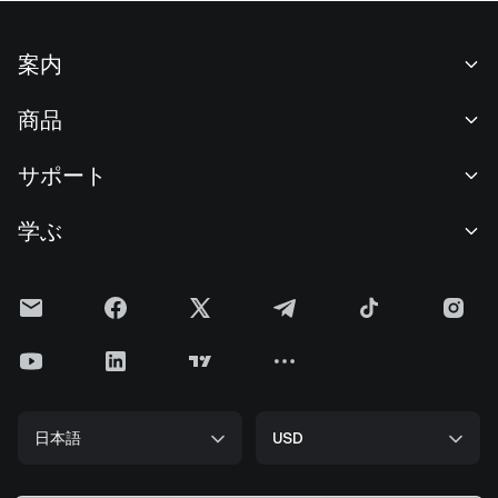
案内
当社について
商品
採用情報
P2P
サポート
ニュースルーム
交換 & ブロック取引
VIP特典
F1 Oracle Red Bull Racing 公式スポンサー
学ぶ
現物取引
機関向けサービス
利用規約
アカデミー
証拠金取引
フィードバック
リスク警告
Gateニュース
投資センター
お知らせ
プライバシー規約
Gateブログ
ETF
手数料
クッキーポリシー
暗号貨百科事典
先物
ヘルプセンター
メディアキット
Gateリサーチ
CFD
日本語
USD
上場申請
準備金証明
ビットコイン半減期
株式
スマートコントラクトセキュリティ
ライセンス
ETHアップグレード