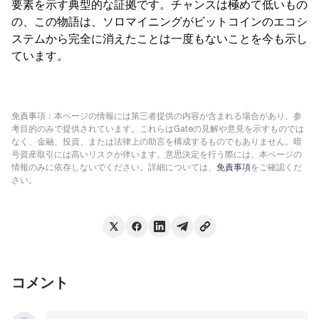
要素を示す典型的な証拠です。チャンスは極めて低いもの
の、この物語は、ソロマイニングがビットコインのエコシ
ステムから完全に消えたことは一度もないことを今も示し
ています。
免責事項：本ページの情報には第三者提供の内容が含まれる場合があり、参
考目的のみで提供されています。これらはGateの見解や意見を示すものでは
なく、金融、投資、または法律上の助言を構成するものでもありません。暗
号資産取引には高いリスクが伴います。意思決定を行う際には、本ページの
情報のみに依存しないでください。詳細については、
免責事項
をご確認くだ
さい。
コメント