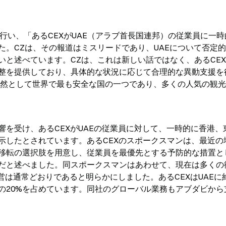
を行い、「あるCEXがUAE（アラブ首長国連邦）の従業員に一時
た。CZは、その報道はミスリードであり、UAEについて否定
いと述べています。CZは、これは新しい話ではなく、あるCE
整を提供しており、具体的な状況に応じて合理的な異動支援を
は依然として世界で最も安全な国の一つであり、多くの人気の観
を受け、あるCEXがUAEの従業員に対して、一時的に香港、
示したとされています。あるCEXのスポークスマンは、最近の
移転の選択肢を用意し、従業員を最優先とする予防的な措置と
だと述べました。同スポークスマンはあわせて、現在は多くの
営は通常どおりであると明らかにしました。あるCEXはUAEに約
の20%を占めています。同社のグローバル業務もアブダビから