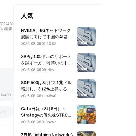
人気
のではな
ジの情報
NVIDIA、6Gネットワーク
展開に向けて中国のAI基地
局サプライヤーを模索
2026-08-06 01:10:02
XRPは1.05ドルのサポート
を試す一方、薄商いの中で
イーサリアムは1,908ドルを
2026-08-06 09:29:41
維持
S&P 500は8月に2.1兆ドル
増加し、3.12%上昇する一
方、Bitcoinはわずか2%の
0/400
2026-08-06 11:46:40
上昇にとどまった
Gate日報（8月6日）：
ント
Strategyの優先株STRCが
力強く反発、Blockが2026
2026-08-06 01:24:57
年通期業績見通しを引き上
げる
ZEUS Lightning Networkウ