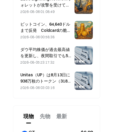
ォレットが攻撃を受けて一
時停止、公式はユーザー資
2026-08-06 01:08:49
金に被害はないと発表
ビットコイン、64,640ドル
まで反発 Coldcardの脆弱
性を受け、アクティブウォ
2026-08-06 00:58:38
レット数が3カ月ぶりの高水
準に達する
ダウ平均株価が過去最高値
を更新し、夜間取引でも5日
続伸を維持；AI投資が上昇
2026-08-05 23:17:32
をけん引した。
Unitas（UP）は8月13日に
938万枚のトークン（318万
ドル相当）をアンロックす
2026-08-06 03:03:16
る予定です。
現物
先物
最新