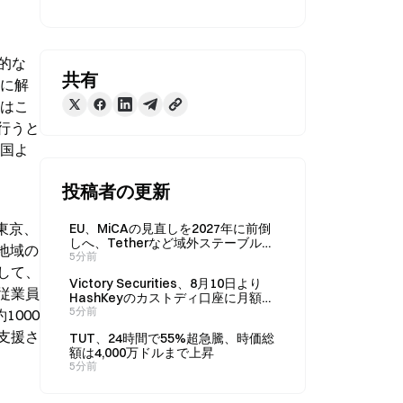
的な
共有
的に解
Xはこ
行うと
光国よ
投稿者の更新
東京、
EU、MiCAの見直しを2027年に前倒
しへ、Tetherなど域外ステーブルコ
地域の
インに門戸を開く可能性
5分前
して、
Victory Securities、8月10日より
従業員
HashKeyのカストディ口座に月額
0.05%の保険料を請求へ
5分前
1000
支援さ
TUT、24時間で55%超急騰、時価総
額は4,000万ドルまで上昇
5分前