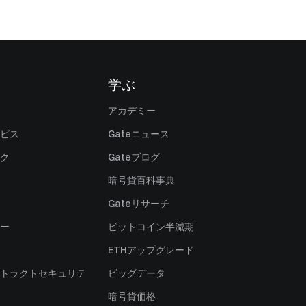
学ぶ
アカデミー
ビス
Gateニュース
ク
Gateブログ
暗号貨百科事典
Gateリサーチ
ー
ビットコイン半減期
ETHアップグレード
トラクトセキュリテ
ビッグデータ
暗号貨価格