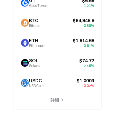
GT
$6.68
GateToken
1.21%
BTC
$64,948.8
Bitcoin
0.89%
ETH
$1,914.68
Ethereum
0.61%
SOL
$74.72
Solana
2.46%
USDC
$1.0003
USDCoin
-0.02%
詳細