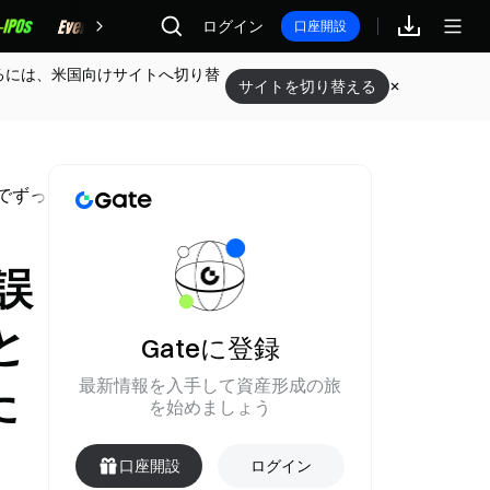
報酬
ログイン
口座開設
るには、米国向けサイトへ切り替
サイトを切り替える
までずっと柔軟な勤務先（勤務地）手配を提供してきた
誤
と
Gateに登録
最新情報を入手して資産形成の旅
た
を始めましょう
口座開設
ログイン