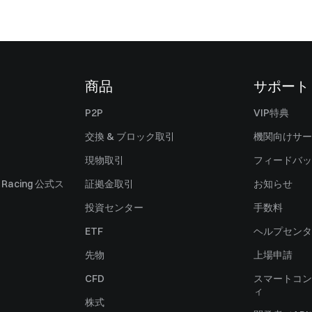
商品
サポート
P2P
VIP特典
交換 & ブロック取引
機関向けサー
現物取引
フィードバッ
ll Racing 公式ス
証拠金取引
お知らせ
投資センター
手数料
ETF
ヘルプセンタ
先物
上場申請
CFD
スマートコン
ィ
株式