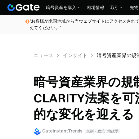
暗号資産を購入
相場情報
取引
先物
"お客様が米国地域から当ウェブサイトにアクセスされ
えてください。"
ニュース
インサイト
暗号資産業界の規制
暗号資産業界の規
CLARITY法案
的な変化を迎える
GateInstantTrends
規制・政策
地政学