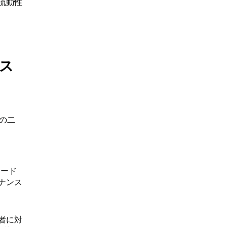
流動性
ンス
の二
コード
ナンス
者に対