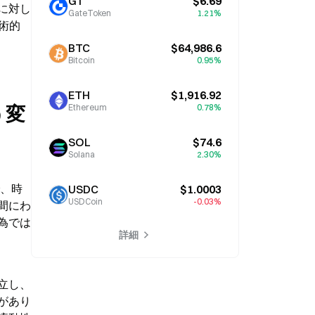
GT
$6.69
に対し
GateToken
1.21%
術的
BTC
$64,986.6
Bitcoin
0.95%
ETH
$1,916.92
う変
Ethereum
0.78%
SOL
$74.6
Solana
2.30%
で、時
USDC
$1.0003
USDCoin
-0.03%
間にわ
為では
詳細
立し、
があり