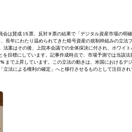
行委員会は賛成 15 票、反対 9 票の結果で「デジタル資産市場の明
可決し、長年にわたり温められてきた暗号資産の規制枠組みの立法
。法案はその後、上院本会議での全体採決に付され、ホワイト
せることを目標にしています。記事作成時点で、市場予測では当該法
8% まで上昇しています。この立法の動きは、米国におけるデ
「立法による権利の確定」へと移行させるものとして注目され