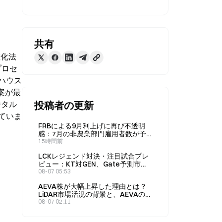
共有
確化法
プロセ
ハウス
案が最
ジタル
投稿者の更新
ていま
FRBによる9月利上げに再び不透明
感：7月の非農業部門雇用者数が予
想外に減少するなか、予測市場はど
15時間前
う再評価するのか？
LCKレジェンド対決・注目試合プレ
ビュー：KT対GEN、Gate予測市場
の勝率32%対69%をどう価格に織り
08-07 05:53
込むか？
AEVA株が大幅上昇した理由とは？
LiDAR市場活況の背景と、AEVAの新
たな事業ロジックを徹底解説
08-07 02:11