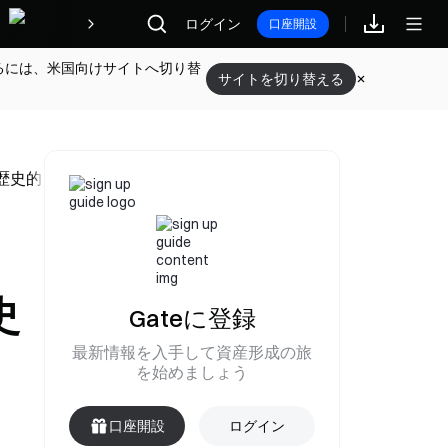
報酬
ログイン
口座開設
るには、米国向けサイトへ切り替
サイトを切り替える
が歴史的な変化を迎える
史
Gateに登録
最新情報を入手して資産形成の旅
を始めましょう
口座開設
ログイン