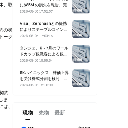
体、取
に$85M の損失を報告。売
上高は3億ドル下振れし、株
2026-08-05 17:52:57
価は7.23％下落
Visa、Zerohashとの提携
によりステーブルコイン決
約の状
済をVisa Directに統合
2026-08-05 17:03:15
トーク
タンジェ、6～7月のワール
ドカップ観戦客による観光
需要を追い風に売上高5％増
2026-08-05 15:55:54
SKハイニックス、株価上昇
を受け株式分割を検討 幹
部「不可能ではない」
2026-08-05 12:16:39
契約
しま
には、
現物
先物
最新