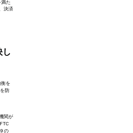
を満た
、決済
映し
均衡を
定を防
機関が
TC 
 の