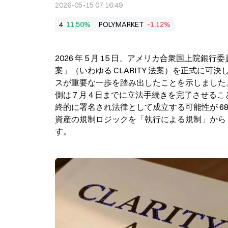
2026-05-15 07:16:49
4
11.50%
POLYMARKET
-1.12%
2026 年 5 月 15 日、アメリカ合衆国上院銀
案」（いわゆる CLARITY 法案）を正式に
スが重要な一歩を踏み出したことを示しました
側は 7 月 4 日までに立法手続きを完了さ
終的に署名され法律として成立する可能性が 6
資産の規制ロジックを「執行による規制」から
す。