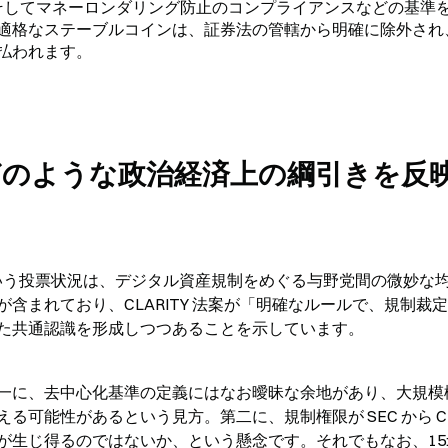
、そしてマネーロンダリング防止のコンプライアンスなどの基準
適格なステーブルコインは、証券法の管轄から明確に除外され
払われます。
はどのような政治経済上の綱引きを反
」という投票状況は、デジタル資産規制をめぐる与野党間の微妙な
含まれており、CLARITY 法案が「明確なルールで、規制裁
た共通認識を形成しつつあることを示しています。
一に、去中心化基準の定義にはなお曖昧な余地があり、大規模
可能性があるという見方。第二に、規制権限が SEC から CF
生じ得るのではないか、という懸念です。それでもなお、15:9