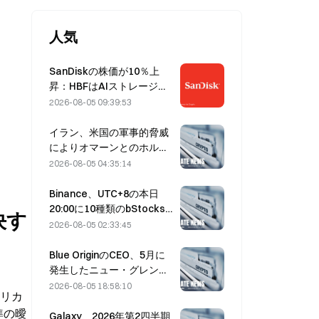
人気
SanDiskの株価が10％上
昇：HBFはAIストレージの
新たなサイクルをどう切り
2026-08-05 09:39:53
開くのか、決算は成長シナ
リオを裏付けられるか？
イラン、米国の軍事的脅威
によりオマーンとのホルム
ズ海峡合意が遅延すると表
2026-08-05 04:35:14
明（8月5日）
Binance、UTC+8の本日
20:00に10種類のbStocks
決す
取引ペアの取引を開始、メ
2026-08-05 02:33:45
イカー手数料は無料
Blue OriginのCEO、5月に
発生したニュー・グレンの
爆発はBE-4エンジンのバル
2026-08-05 18:58:10
メリカ
ブ故障が原因と説明
準の曖
Galaxy、2026年第2四半期