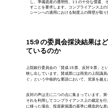
し、準備資産の透明性、1:1 の十分な償還
すことを要求します。コンプライアンス上の
シーンへの適用における制度上の障壁が取り
15:9 の委員会採決結果
ているのか
上院銀行委員会の「賛成 15 票、反対 9 票
映し出しています。賛成票には両党の上院議員が
ぐ」という中核的な要請において、党派を越え
反対の声は主に二つの点に集まっています。第
それを利用してコンプライアンス上の裁定を行える
に移った場合、投資家保護の基準に構造的な差が