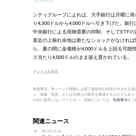
シティグループによれば、大手銀行は月曜に発
り4,300ドルから4,000ドルへ引き下げた
中央銀行による現物需要の抑制、そしてETF
直近の上振れ余地は新たなショックがなければ
ら、夏の間に金価格が4,000ドルを上回る可能
ス当たり4,500ドルのまま据え置かれている。
ソースを表示
免責事項：本ページの情報には第三者提供の内容が含まれる場合
く、金融、投資、または法律上の助言を構成するものでもあり
のみに依存しないでください。詳細については、
免責事項
をご
関連ニュース
06-09 23:24