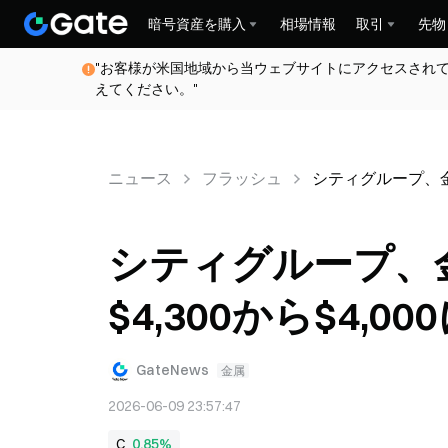
暗号資産を購入
相場情報
取引
先物
"お客様が米国地域から当ウェブサイトにアクセスされ
えてください。"
ニュース
フラッシュ
シティグループ、金の
シティグループ、
$4,300から$4,0
GateNews
金属
2026-06-09 23:57:47
C
0.85%