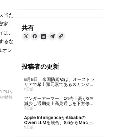
ス当た
安定、
共有
ィは、
するな
1オン
投稿者の更新
8月8日、米国防総省は、オーストラ
リアで希土類元素であるスカンジウ
ムを開発するため、4億ドルを拠出
2分前
のではな
すると発表した。
ジの情報
アンダーアーマー、Q1売上高が3％
減少し通期売上高見通しを下方修
正、寄り前取引で株価は4.84％下落
3分前
Apple IntelligenceがAlibabaの
Qwen LLMを統合、SiriからMac上
でQwenを直接呼び出し可能に
5分前