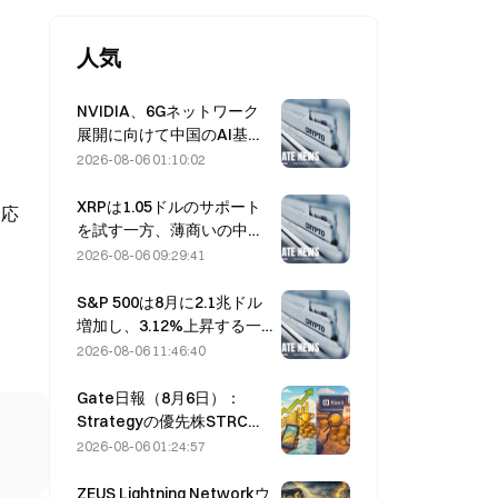
人気
NVIDIA、6Gネットワーク
展開に向けて中国のAI基地
局サプライヤーを模索
2026-08-06 01:10:02
XRPは1.05ドルのサポート
反応
を試す一方、薄商いの中で
イーサリアムは1,908ドルを
2026-08-06 09:29:41
維持
S&P 500は8月に2.1兆ドル
増加し、3.12%上昇する一
方、Bitcoinはわずか2%の
2026-08-06 11:46:40
上昇にとどまった
Gate日報（8月6日）：
Strategyの優先株STRCが
力強く反発、Blockが2026
2026-08-06 01:24:57
年通期業績見通しを引き上
げる
ZEUS Lightning Networkウ