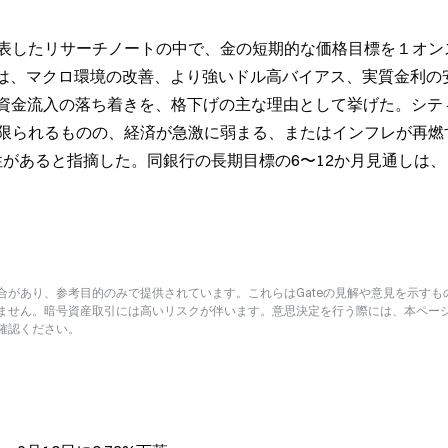
表したリサーチノートの中で、金の短期的な価格目標を１オン
。銀行は、マクロ環境の改善、より強いドル高バイアス、実質金利の
の資金流入の落ち着きを、格下げの主な理由として挙げた。シテ
限られるものの、経済が急激に弱まる、またはインフレが再燃
性があると指摘した。同銀行の長期目標の6〜12か月見通しは、
があり、参考目的のみで提供されています。これらはGateの見解や意見を示すも
ません。暗号資産取引には高いリスクが伴います。意思決定を行う際には、本ペー
確認ください。