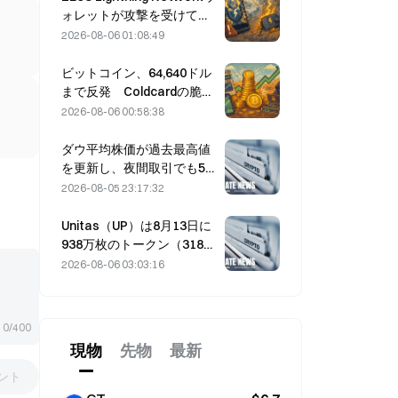
ォレットが攻撃を受けて一
時停止、公式はユーザー資
2026-08-06 01:08:49
金に被害はないと発表
ビットコイン、64,640ドル
まで反発 Coldcardの脆弱
性を受け、アクティブウォ
2026-08-06 00:58:38
レット数が3カ月ぶりの高水
準に達する
ダウ平均株価が過去最高値
を更新し、夜間取引でも5日
続伸を維持；AI投資が上昇
2026-08-05 23:17:32
をけん引した。
Unitas（UP）は8月13日に
938万枚のトークン（318万
ドル相当）をアンロックす
2026-08-06 03:03:16
る予定です。
0/400
現物
先物
最新
ント