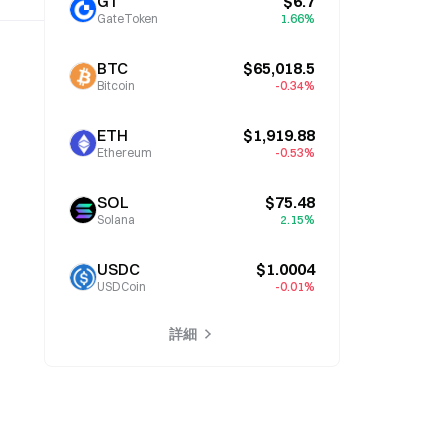
GT
$6.7
GateToken
1.66%
BTC
$65,018.5
Bitcoin
-0.34%
ETH
$1,919.88
Ethereum
-0.53%
SOL
$75.48
Solana
2.15%
USDC
$1.0004
USDCoin
-0.01%
詳細