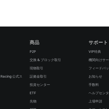
商品
サポート
P2P
VIP特典
交換 & ブロック取引
機関向けサー
現物取引
フィードバッ
ll Racing 公式ス
証拠金取引
お知らせ
投資センター
手数料
ETF
ヘルプセンタ
先物
上場申請