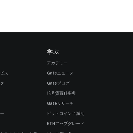
学ぶ
アカデミー
ビス
Gateニュース
ク
Gateブログ
暗号貨百科事典
Gateリサーチ
ー
ビットコイン半減期
ETHアップグレード