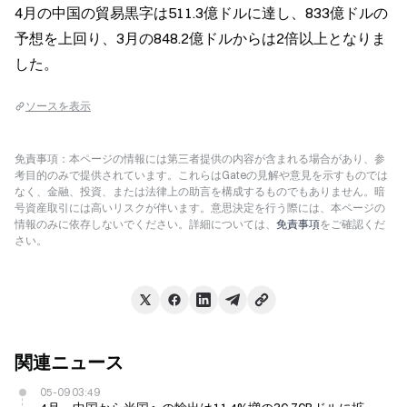
4月の中国の貿易黒字は511.3億ドルに達し、833億ドルの
予想を上回り、3月の848.2億ドルからは2倍以上となりま
した。
ソースを表示
免責事項：本ページの情報には第三者提供の内容が含まれる場合があり、参
考目的のみで提供されています。これらはGateの見解や意見を示すものでは
なく、金融、投資、または法律上の助言を構成するものでもありません。暗
号資産取引には高いリスクが伴います。意思決定を行う際には、本ページの
情報のみに依存しないでください。詳細については、
免責事項
をご確認くだ
さい。
関連ニュース
05-09 03:49