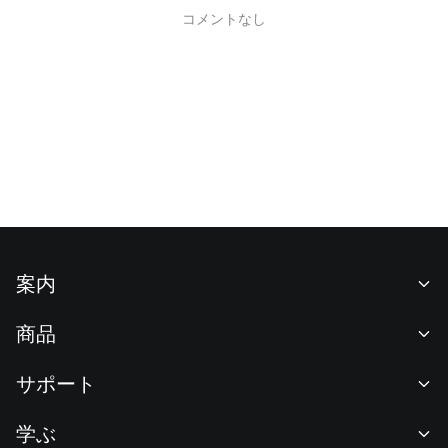
コメントなし
案内
当社について
商品
採用情報
P2P
サポート
ニュースルーム
交換 & ブロック取引
VIP特典
F1 Oracle Red Bull Racing 公式スポンサー
学ぶ
現物取引