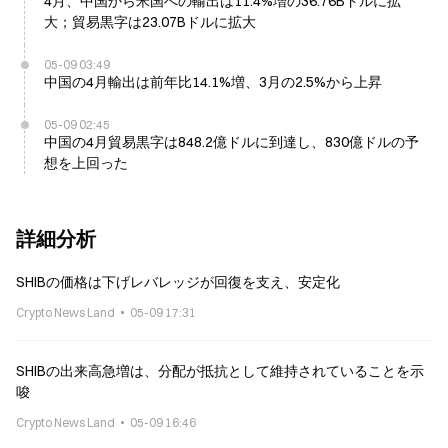
4月、中国から米国への輸出は11.4%増の36.76Bドルに拡
大；貿易黒字は23.07Bドルに拡大
05-09 03:49
中国の4月輸出は前年比14.1%増、3月の2.5%から上昇
05-09 02:45
中国の4月貿易黒字は848.2億ドルに到達し、830億ドルの予
想を上回った
詳細分析
SHIBの価格は下げレバレッジが回復を支え、安定化
Crypto News Land
05-09 17:31
SHIBの出来高急増は、分配が抵抗として維持されていることを示
唆
Crypto News Land
05-09 16:46