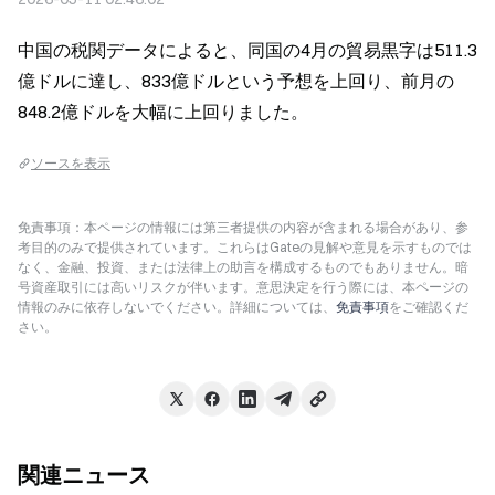
中国の税関データによると、同国の4月の貿易黒字は511.3
億ドルに達し、833億ドルという予想を上回り、前月の
848.2億ドルを大幅に上回りました。
ソースを表示
免責事項：本ページの情報には第三者提供の内容が含まれる場合があり、参
考目的のみで提供されています。これらはGateの見解や意見を示すものでは
なく、金融、投資、または法律上の助言を構成するものでもありません。暗
号資産取引には高いリスクが伴います。意思決定を行う際には、本ページの
情報のみに依存しないでください。詳細については、
免責事項
をご確認くだ
さい。
関連ニュース