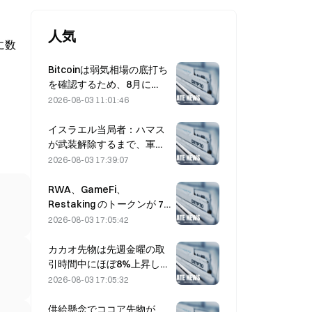
人気
に数
Bitcoinは弱気相場の底打ち
を確認するため、8月に
$63,000を上回って引ける
2026-08-03 11:01:46
必要がある――リサーチが
言うところでは10倍の可能
イスラエル当局者：ハマス
性
が武装解除するまで、軍の
資金拠出（撤退）は行わな
2026-08-03 17:39:07
い
RWA、GameFi、
Restaking のトークンが 7
月のリード市場パフォーマ
2026-08-03 17:05:42
ンスを牽引
カカオ先物は先週金曜の取
引時間中にほぼ8%上昇し、
市場参加者を驚かせた
2026-08-03 17:05:32
供給懸念でココア先物が