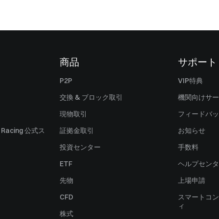
商品
サポート
P2P
VIP特典
交換 & ブロック取引
機関向けサー
現物取引
フィードバッ
ll Racing 公式ス
証拠金取引
お知らせ
投資センター
手数料
ETF
ヘルプセンタ
先物
上場申請
CFD
スマートコン
ィ
株式