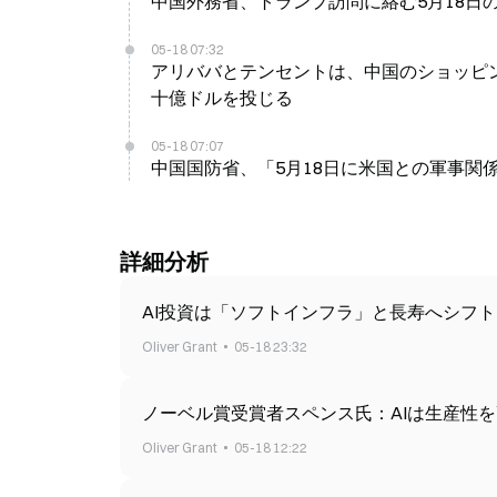
中国外務省、トランプ訪問に絡む5月18日
05-18 07:32
アリババとテンセントは、中国のショッピ
十億ドルを投じる
05-18 07:07
中国国防省、「5月18日に米国との軍事関
詳細分析
AI投資は「ソフトインフラ」と長寿へシフト
Oliver Grant
05-18 23:32
ノーベル賞受賞者スペンス氏：AIは生産性
Oliver Grant
05-18 12:22