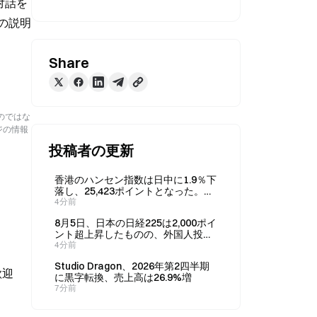
対話を
の説明
Share
のではな
ジの情報
投稿者の更新
香港のハンセン指数は日中に1.9％下
落し、25,423ポイントとなった。
Aecon Groupは決算発表後に13.6％
4分前
急騰した。
8月5日、日本の日経225は2,000ポイ
ント超上昇したものの、外国人投資
家は慎重姿勢を維持
4分前
Studio Dragon、2026年第2四半期
歓迎
に黒字転換、売上高は26.9%増
7分前