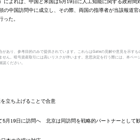
）によれば、中国と米国は5月19日に人工知能に関する政府間
領の中国訪問中に成立し、その際、両国の指導者が当該報道官
行った。
があり、参考目的のみで提供されています。これらはGateの見解や意見を示すも
ません。暗号資産取引には高いリスクが伴います。意思決定を行う際には、本ペー
確認ください。
話を立ち上げることで合意
5月19日に訪問へ 北京は同訪問を戦略的パートナーとして