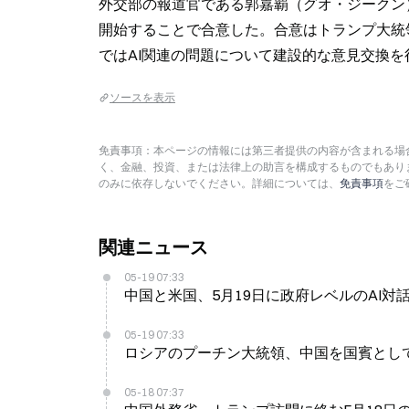
外交部の報道官である郭嘉覇（グオ・ジークン
開始することで合意した。合意はトランプ大統
ではAI関連の問題について建設的な意見交換を
ソースを表示
免責事項：本ページの情報には第三者提供の内容が含まれる場合
く、金融、投資、または法律上の助言を構成するものでもあり
のみに依存しないでください。詳細については、
免責事項
をご
関連ニュース
05-19 07:33
中国と米国、5月19日に政府レベルのAI対
05-19 07:33
ロシアのプーチン大統領、中国を国賓として
05-18 07:37