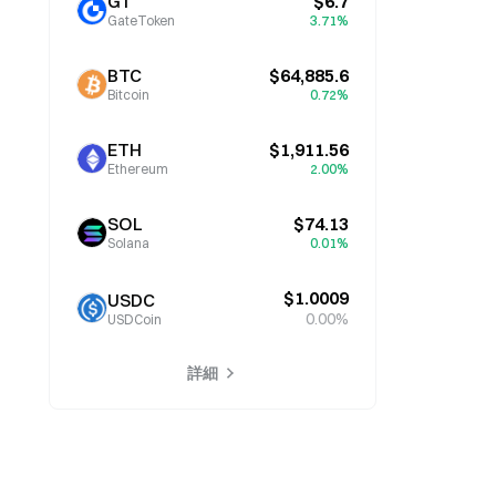
GT
$6.7
GateToken
3.71%
BTC
$64,885.6
Bitcoin
0.72%
ETH
$1,911.56
Ethereum
2.00%
SOL
$74.13
Solana
0.01%
$1.0009
USDC
0.00%
USDCoin
詳細