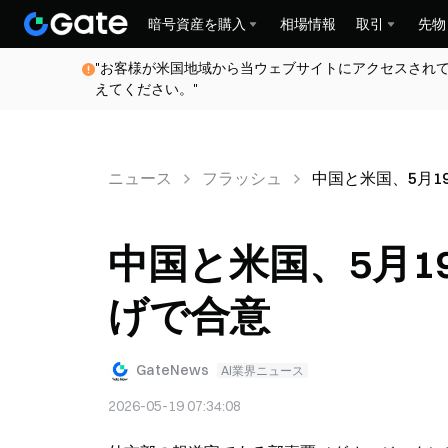
暗号資産を購入
相場情報
取引
先物
"お客様が米国地域から当ウェブサイトにアクセスされ
えてください。"
ニュース
フラッシュ
中国と米国、5月1
中国と米国、5月1
げで合意
GateNews
AI業界ニュース
2026-05-19 07:34:08