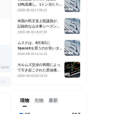
10%急騰し、1トン当たり
6,000ドルに接近
2026-08-03 17:05:23
米国の民主党上院議員が、
記録的な山火事シーズンを
背景に、CFTCに対して山
2026-08-03 16:07:35
火事の賭け商品を制限する
よう求める
ムスクは、8月3日に
SpaceXを買うのが良いタ
イミングだと、現在の見解
2026-08-03 14:12:13
に同意した
ホルムズ交渉の再開によっ
0/400
て引き起こされた原油価格
の急落9%：地政学的リス
2026-08-03 05:19:16
ク・プレミアムは解消した
ント
のか、それとも市場が一時
的に冷えただけなのか？
現物
先物
最新