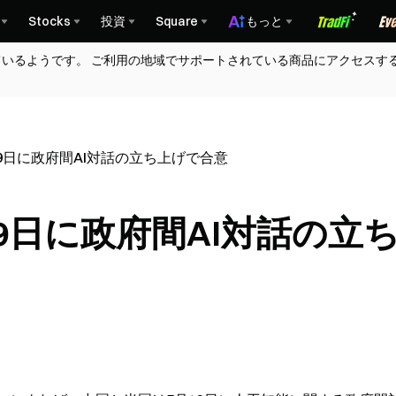
Stocks
投資
Square
もっと
ているようです。 ご利用の地域でサポートされている商品にアクセスす
9日に政府間AI対話の立ち上げで合意
9日に政府間AI対話の立