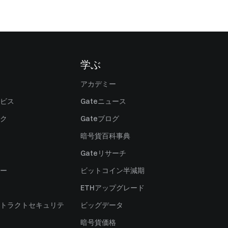
学ぶ
アカデミー
ビス
Gateニュース
ク
Gateブログ
暗号貨百科事典
Gateリサーチ
ー
ビットコイン半減期
ETHアップグレード
トラクトセキュリテ
ビッグデータ
暗号貨価格