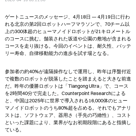
ゲートニュースのメッセージ、4月18日 — 4月19日に行わ
れる北京の第2回ロボットハーフマラソンで、70チーム以
上の300体超のヒューマノイドロボットが21キロメートル
のコースに挑む。舗装された坂道や公園の敷地が含まれる
コースを走り抜ける。今回のイベントは、耐久性、バッテ
リー寿命、自律移動能力の進歩を試す場となる。
参加者の約40%が遠隔操作なしで運用し、昨年は序盤付近
で複数のロボットが脱落したことを踏まえると大きな前進
だ。昨年の優勝ロボットは「Tiangong Ultra」で、コース
を2時間40分で完走した。Counterpoint Researchによる
と、中国は2025年に世界で導入される16,000体のヒュー
マノイドロボットのうち80%超を占める。それでもアナリ
ストは、ソフトウェア、器用さ（手先の巧緻性）、コスト
といった課題により、業界がなお初期段階にあると指摘し
ている。