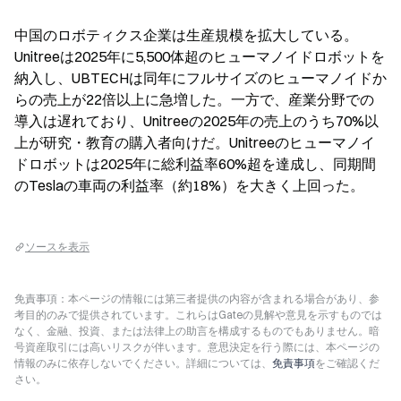
中国のロボティクス企業は生産規模を拡大している。
Unitreeは2025年に5,500体超のヒューマノイドロボットを
納入し、UBTECHは同年にフルサイズのヒューマノイドか
らの売上が22倍以上に急増した。一方で、産業分野での
導入は遅れており、Unitreeの2025年の売上のうち70%以
上が研究・教育の購入者向けだ。Unitreeのヒューマノイ
ドロボットは2025年に総利益率60%超を達成し、同期間
のTeslaの車両の利益率（約18%）を大きく上回った。
ソースを表示
免責事項：本ページの情報には第三者提供の内容が含まれる場合があり、参
考目的のみで提供されています。これらはGateの見解や意見を示すものでは
なく、金融、投資、または法律上の助言を構成するものでもありません。暗
号資産取引には高いリスクが伴います。意思決定を行う際には、本ページの
情報のみに依存しないでください。詳細については、
免責事項
をご確認くだ
さい。