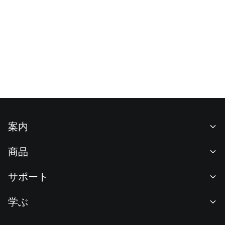
案内
当社について
商品
採用情報
P2P
サポート
ニュースルーム
交換 & ブロック取引
VIP特典
F1 Oracle Red Bull Racing 公式スポンサー
学ぶ
現物取引
機関向けサービス
利用規約
アカデミー
証拠金取引