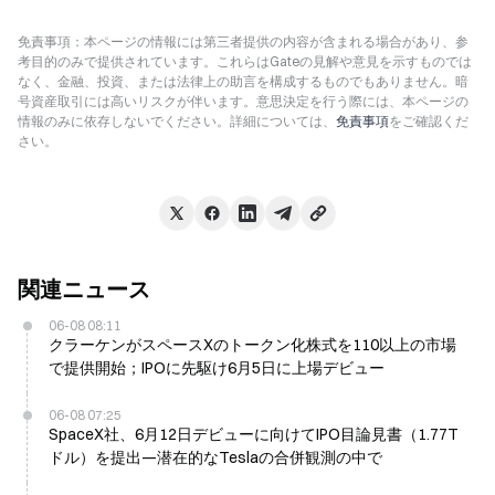
免責事項：本ページの情報には第三者提供の内容が含まれる場合があり、参
考目的のみで提供されています。これらはGateの見解や意見を示すものでは
なく、金融、投資、または法律上の助言を構成するものでもありません。暗
号資産取引には高いリスクが伴います。意思決定を行う際には、本ページの
情報のみに依存しないでください。詳細については、
免責事項
をご確認くだ
さい。
関連ニュース
06-08 08:11
クラーケンがスペースXのトークン化株式を110以上の市場
で提供開始；IPOに先駆け6月5日に上場デビュー
06-08 07:25
SpaceX社、6月12日デビューに向けてIPO目論見書（1.77T
ドル）を提出—潜在的なTeslaの合併観測の中で