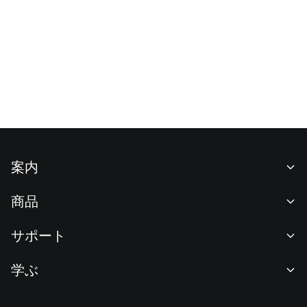
案内
当社について
商品
採用情報
P2P
サポート
ニュースルーム
交換 & ブロック取引
VIP特典
F1 Oracle Red Bull Racing 公式スポンサー
学ぶ
現物取引
機関向けサービス
利用規約
アカデミー
証拠金取引
フィードバック