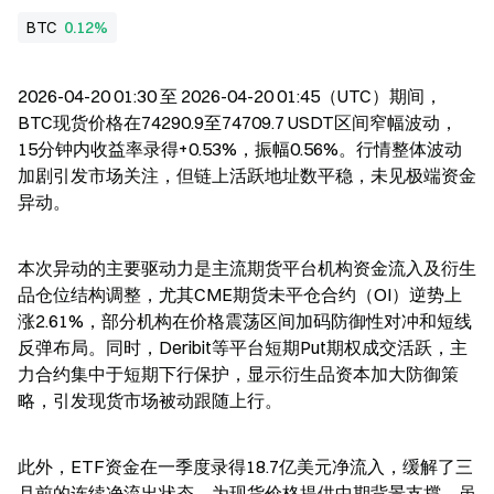
BTC
0.12%
2026-04-20 01:30 至 2026-04-20 01:45（UTC）期间，
BTC现货价格在74290.9至74709.7 USDT区间窄幅波动，
15分钟内收益率录得+0.53%，振幅0.56%。行情整体波动
加剧引发市场关注，但链上活跃地址数平稳，未见极端资金
异动。
本次异动的主要驱动力是主流期货平台机构资金流入及衍生
品仓位结构调整，尤其CME期货未平仓合约（OI）逆势上
涨2.61%，部分机构在价格震荡区间加码防御性对冲和短线
反弹布局。同时，Deribit等平台短期Put期权成交活跃，主
力合约集中于短期下行保护，显示衍生品资本加大防御策
略，引发现货市场被动跟随上行。
此外，ETF资金在一季度录得18.7亿美元净流入，缓解了三
月前的连续净流出状态，为现货价格提供中期背景支撑。虽