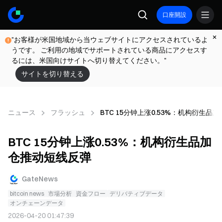
口座開設
"お客様が米国地域から当ウェブサイトにアクセスされているよ
うです。 ご利用の地域でサポートされている商品にアクセスす
るには、米国向けサイトへ切り替えてください。"
サイトを切り替える
ニュース
フラッシュ
BTC 15分钟上涨0.53%：机构衍生品
BTC 15分钟上涨0.53%：机构衍生品加
仓推动短线反弹
GateNews
bitcoin news
市場分析
資金フロー
デリバティブデータ
オンチェーンデータ
2026-04-20 01:47:39