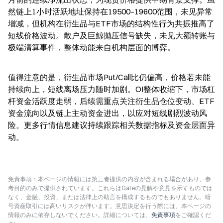
然链上1小时活跃地址保持在19500–19600范围，未见异常
增减，但机构在衍生品与ETF市场的结构性行为共振推高了
短线价格波动。散户及巨鲸抛压信号缺失，未见大额转账与
极端清算事件，整体动能来自机构层面的博弈。
值得注意的是，衍生品市场Put/Call比仍偏高，价格若未能
持续向上，短线离场压力随时加剧。OI整体收缩下，市场杠
杆资金活跃度走弱，后续需重点关注衍生品仓位变动、ETF
资金流向以及链上主动资金进出，以应对短线剧烈波动风
险。更多行情信息建议持续跟踪相关数据指标及资金层面异
动。
免責事項：本ページの情報には第三者提供の内容が含まれる場合があり、参
考目的のみで提供されています。これらはGateの見解や意見を示すものでは
なく、金融、投資、または法律上の助言を構成するものでもありません。暗
号資産取引には高いリスクが伴います。意思決定を行う際には、本ページの
情報のみに依存しないでください。詳細については、
免責事項
をご確認くだ