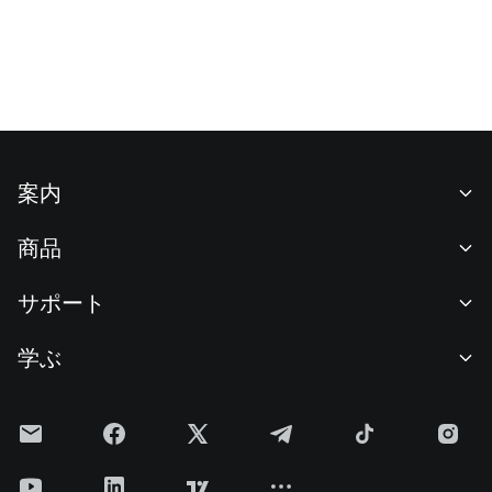
案内
当社について
商品
採用情報
P2P
サポート
ニュースルーム
交換 & ブロック取引
VIP特典
F1 Oracle Red Bull Racing 公式スポンサー
学ぶ
現物取引
機関向けサービス
利用規約
アカデミー
証拠金取引
フィードバック
リスク警告
Gateニュース
投資センター
お知らせ
プライバシー規約
Gateブログ
ETF
手数料