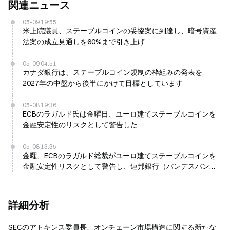
関連ニュース
05-09 19:55
米上院議員、ステーブルコインの妥協案に到達し、暗号資産
法案の成立見通しを60%まで引き上げ
05-09 04:51
カナダ銀行は、ステーブルコイン規制の枠組みの発表を
2027年の中盤から後半にかけて目標としています
05-08 19:36
ECBのラガルド氏は金曜日、ユーロ建てステーブルコインを
金融安定性のリスクとして警告した
05-08 13:35
金曜、ECBのラガルド総裁がユーロ建てステーブルコインを
金融安定性リスクとして警告し、連邦銀行（バンデスバン
ク）と見解を異にした
詳細分析
SECのアトキンス委員長、オンチェーン市場構造に関する新たな