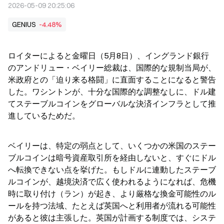
2026-05-09 20:25:06
GENIUS
-4.48%
ロイターによると金曜日（5月8日）、イングランド銀行
のアンドリュー・ベイリー総裁は、国際的な規制当局が、
米政府との「迫り来る格闘」に直面することになると警告
した。ワシントンが、十分な国際的な調整なしに、ドル建
てステーブルコインをグローバルな決済インフラとして推
進しているためだ。
ベイリーは、特定の弱点として、いくつかの米国のステー
ブルコインは暗号資産取引所を経由しないと、すぐにドル
へ転換できない点を挙げた。もしドルに連動したステーブ
ルコインが、越境決済で広く使われるようになれば、危機
時に取り付け（ラン）が起き、より厳格な換金可能性のル
ールを持つ法域、たとえば英国へと利用者が流れる可能性
があると彼は主張した。英国が計画する制度では、システ