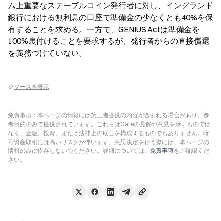
ム上重要なステーブルコイン発行者に対し、イングランド
銀行における無利息の口座で準備金の少なくとも40%を保
有することを求める。一方で、GENIUS Actは準備金を
100%裏付けることを要求するが、発行者からの直接償還
を義務づけていない。
ソースを表示
免責事項：本ページの情報には第三者提供の内容が含まれる場合があり、参
考目的のみで提供されています。これらはGateの見解や意見を示すものでは
なく、金融、投資、または法律上の助言を構成するものでもありません。暗
号資産取引には高いリスクが伴います。意思決定を行う際には、本ページの
情報のみに依存しないでください。詳細については、
免責事項
をご確認くだ
さい。