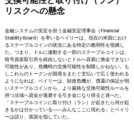
交換可能性と取り付け（ラン）
リスクへの懸念
金融システムの安定を担う金融安定理事会（Financial 
Stability Board）を率いるベイリーは、現在の米国におけ
るステーブルコインの状況にある特定の脆弱性を指摘し
た。つまり、ドルに連動する一部のステーブルコインは、
暗号資産取引所を経由しないとドルへ容易に換金できない
可能性があり、危機時の交換可能性を制限しかねない。も
しこれらのトークンが国境をまたぐ支払いで広く使われる
ようになれば、ベイリーは、財政危機が、償還の保証が弱
いステーブルコインから、より厳格な交換可能性ルールを
持つ法域へ資金が逃避する引き金になり得ると述べた。
「ステーブルコインに取り付け（ラン）が起きたら何が起
きるかは分かっている――みんなここに現れる」とベイリ
ーは語り、英国を指していた。