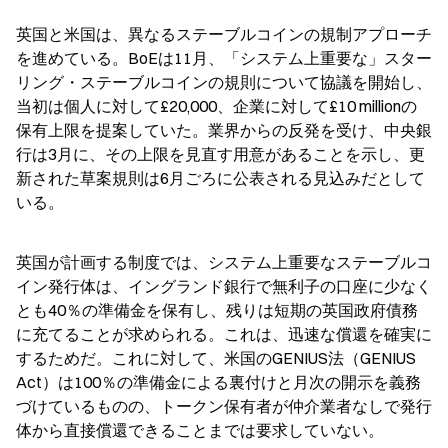
英国と米国は、異なるステーブルコインの規制アプローチ
を進めている。BoEは11月、「システム上重要な」スター
リング・ステーブルコインの規則について協議を開始し、
当初は個人に対して£20,000、企業に対して£10 millionの
保有上限を提案していた。業界からの反発を受け、中央銀
行は3月に、その上限を見直す用意があることを示し、更
新された草案規則は6月ごろに公表される見込みだとして
いる。
英国が計画する制度では、システム上重要なステーブルコ
イン発行体は、イングランド銀行で無利子の口座に少なく
とも40％の準備金を保有し、残りは短期の英国政府債務
に充てることが求められる。これは、迅速な償還を確実に
するためだ。これに対して、米国のGENIUS法（GENIUS 
Act）は100％の準備金による裏付けと月次の開示を義務
づけているものの、トークン保有者が仲介業者なしで発行
体から直接償還できることまでは要求していない。