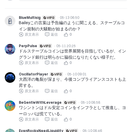
BlueMultisig
·
05-13 06:50
Baileyこの言葉は予告編のように聞こえる、ステーブルコ
イン規制の大騒動が始まるのか？
原文表示
返信
0
PerpPulse
·
05-11 20:25
ドルステーブルコインは世界展開を目指しているが、イン
グランド銀行は明らかに脇役になりたくない様子だ。
原文表示
返信
0
OscillatorPlayer
·
05-10 09:01
大西洋の亀裂が深まり、今後コンプライアンスコストも上
昇する。
原文表示
返信
0
BeGentleWithLeverage
·
05-10 08:58
ワシントンはドル安定コインをインフラとして推進し、ヨ
ーロッパは慌てている。
原文表示
返信
0
EvenRocksNeedLiquidity
·
05-10 08:46