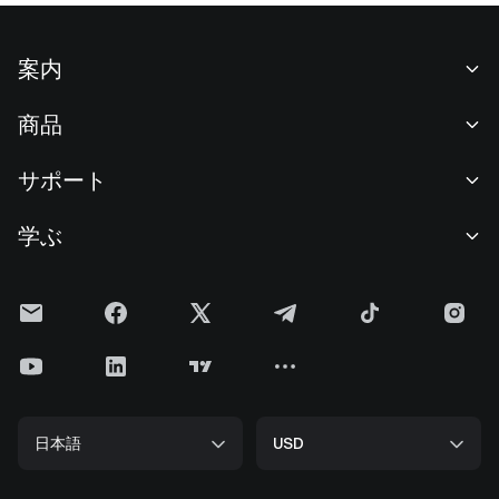
案内
当社について
商品
採用情報
P2P
サポート
ニュースルーム
交換 & ブロック取引
VIP特典
F1 Oracle Red Bull Racing 公式スポンサー
学ぶ
現物取引
機関向けサービス
利用規約
アカデミー
証拠金取引
フィードバック
リスク警告
Gateニュース
投資センター
お知らせ
プライバシー規約
Gateブログ
ETF
手数料
クッキーポリシー
暗号貨百科事典
先物
ヘルプセンター
メディアキット
Gateリサーチ
CFD
日本語
USD
上場申請
準備金証明
ビットコイン半減期
株式
スマートコントラクトセキュリティ
ライセンス