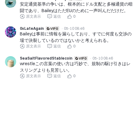
安定通貨基準の争いは、根本的にドル支配と多極通貨の暗
闘であり、BaileyはただEUのために一声叫んだだけだ。
原文表示
返信
0
0xLateAgain
·
05-10 08:46
Baileyは事前に情報を漏らしており、すでに何度も交渉の
場で決裂しているのではないかと考えられる。
原文表示
返信
0
SeaSaltFlavoredStablecoin
·
05-10 08:46
wrestleこの言葉の使い方は巧妙で、規制の駆け引きはレ
スリングよりも見苦しい。
原文表示
返信
0