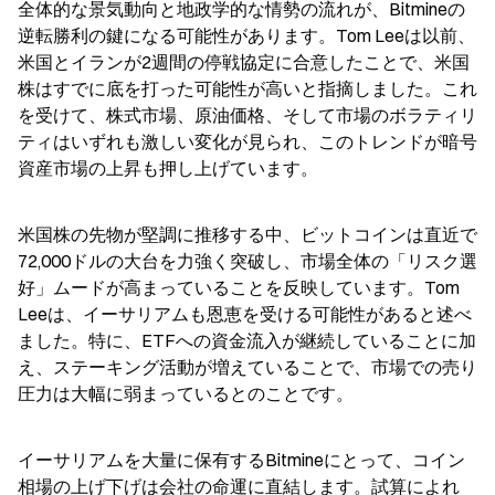
全体的な景気動向と地政学的な情勢の流れが、Bitmineの
逆転勝利の鍵になる可能性があります。Tom Leeは以前、
米国とイランが2週間の停戦協定に合意したことで、米国
株はすでに底を打った可能性が高いと指摘しました。これ
を受けて、株式市場、原油価格、そして市場のボラティリ
ティはいずれも激しい変化が見られ、このトレンドが暗号
資産市場の上昇も押し上げています。
米国株の先物が堅調に推移する中、ビットコインは直近で
72,000ドルの大台を力強く突破し、市場全体の「リスク選
好」ムードが高まっていることを反映しています。Tom 
Leeは、イーサリアムも恩恵を受ける可能性があると述べ
ました。特に、ETFへの資金流入が継続していることに加
え、ステーキング活動が増えていることで、市場での売り
圧力は大幅に弱まっているとのことです。
イーサリアムを大量に保有するBitmineにとって、コイン
相場の上げ下げは会社の命運に直結します。試算によれ