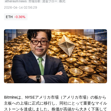
ethereum news
市場分析
資金フロー
株式
2026-04-14 02:56:29
ETH
-0.36%
Bitmineは、NYSEアメリカ市場（アメリカ市場）の板から
主板への上場に正式に移行し、同社にとって重要なマイル
ストーンを達成しました。株価が高値から大きく下落して