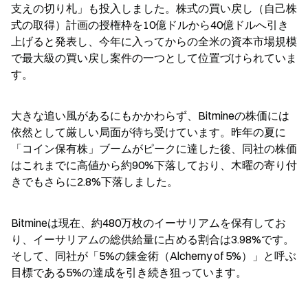
支えの切り札」も投入しました。株式の買い戻し（自己株
式の取得）計画の授権枠を10億ドルから40億ドルへ引き
上げると発表し、今年に入ってからの全米の資本市場規模
で最大級の買い戻し案件の一つとして位置づけられていま
す。
大きな追い風があるにもかかわらず、Bitmineの株価には
依然として厳しい局面が待ち受けています。昨年の夏に
「コイン保有株」ブームがピークに達した後、同社の株価
はこれまでに高値から約90%下落しており、木曜の寄り付
きでもさらに2.8%下落しました。
Bitmineは現在、約480万枚のイーサリアムを保有してお
り、イーサリアムの総供給量に占める割合は3.98%です。
そして、同社が「5%の錬金術（Alchemy of 5%）」と呼ぶ
目標である5%の達成を引き続き狙っています。