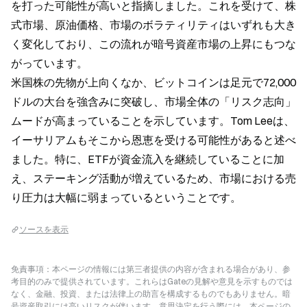
を打った可能性が高いと指摘しました。これを受けて、株
式市場、原油価格、市場のボラティリティはいずれも大き
く変化しており、この流れが暗号資産市場の上昇にもつな
がっています。  
米国株の先物が上向くなか、ビットコインは足元で72,000
ドルの大台を強含みに突破し、市場全体の「リスク志向」
ムードが高まっていることを示しています。Tom Leeは、
イーサリアムもそこから恩恵を受ける可能性があると述べ
ました。特に、ETFが資金流入を継続していることに加
え、ステーキング活動が増えているため、市場における売
り圧力は大幅に弱まっているということです。
ソースを表示
免責事項：本ページの情報には第三者提供の内容が含まれる場合があり、参
考目的のみで提供されています。これらはGateの見解や意見を示すものでは
なく、金融、投資、または法律上の助言を構成するものでもありません。暗
号資産取引には高いリスクが伴います。意思決定を行う際には、本ページの