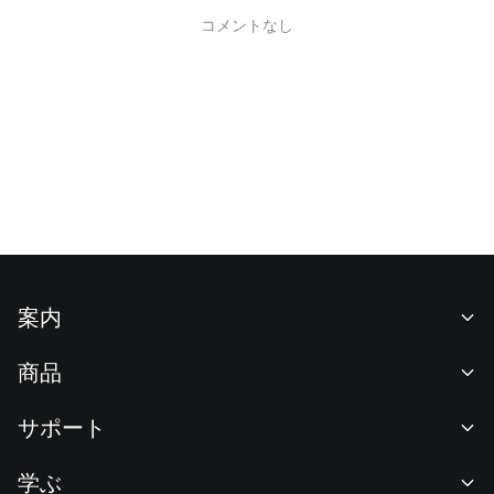
コメントなし
案内
当社について
商品
採用情報
P2P
サポート
ニュースルーム
交換 & ブロック取引
VIP特典
F1 Oracle Red Bull Racing 公式スポンサー
学ぶ
現物取引