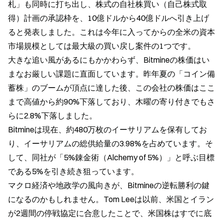
札」も同時に打ち出し、株式の自社株買い（自己株式取
得）計画の承認枠を、10億ドルから40億ドルへ引き上げ
ると発表しました。これは今年に入ってからの全米の資本
市場規模としては最大級の買い戻し案件の1つです。  
大きな追い風があるにもかかわらず、Bitmineの株価はい
まなお厳しい課題に直面しています。昨年夏の「コイン備
蓄株」のブームが頂点に達した後、この会社の株価はここ
まで高値から約90%下落しており、木曜の寄り付きでもさ
らに2.8%下落しました。  
Bitmineは現在、約480万枚のイーサリアムを保有してお
り、イーサリアムの総供給量の3.98%を占めています。そ
して、同社が「5%錬金術（Alchemy of 5%）」と呼ぶ目標
である5%を引き続き狙っています。  
マクロ経済や地政学の風向きが、Bitmineの逆転勝利の鍵
になるのかもしれません。Tom Leeは以前、米国とイラン
が2週間の停戦協定に合意したことで、米国株はすでに底