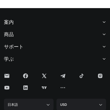
案内
当社について
商品
採用情報
P2P
サポート
ニュースルーム
交換 & ブロック取引
VIP特典
F1 Oracle Red Bull Racing 公式スポンサー
学ぶ
現物取引
機関向けサービス
利用規約
アカデミー
証拠金取引
フィードバック
リスク警告
Gateニュース
投資センター
お知らせ
プライバシー規約
Gateブログ
ETF
手数料
クッキーポリシー
暗号貨百科事典
先物
ヘルプセンター
メディアキット
Gateリサーチ
CFD
日本語
USD
上場申請
準備金証明
ビットコイン半減期
株式