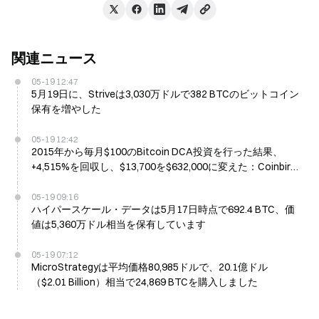
関連ニュース
05-19 12:47
5月19日に、Striveは3,030万ドルで382 BTCのビットコイン
保有を増やした
05-19 12:42
2015年から毎月$100のBitcoin DCA投資を行った結果、
+4,515%を回収し、$13,700を$632,000に変えた：Coinbird
の分析
05-19 09:16
ハイパースケール・データは5月17日時点で692.4 BTC、価
値は5,360万ドル相当を保有しています
05-19 07:12
MicroStrategyは平均価格80,985ドルで、20.1億ドル
（$2.01 Billion）相当で24,869 BTCを購入しました