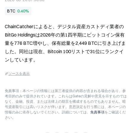
BTC
0.40%
ChainCatcherによると、デジタル資産カストディ業者の
BitGo Holdingsは2026年の第1四半期にビットコイン保有
量を776 BTC増やし、保有総量を2,449 BTCに引き上げま
した。同社は現在、Bitcoin 100リストで31位にランクイ
ンしています。
ソースを表示
免責事項：本ページの情報には第三者提供の内容が含まれる場合があり、参
考目的のみで提供されています。これらはGateの見解や意見を示すものでは
なく、金融、投資、または法律上の助言を構成するものでもありません。暗
号資産取引には高いリスクが伴います。意思決定を行う際には、本ページの
情報のみに依存しないでください。詳細については、
免責事項
をご確認くだ
さい。