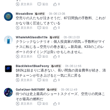
原文表示
返信
0
MosaicBow
·
05-06 13:08
空売りの人たちが泣きそうだ、67日間負の手数料、これが
かなり強く圧迫してきている
原文表示
返信
0
WhaleInAGlassBottle
·
05-06 13:03
クラシックなシナリオ：個人投資家の弱気→手数料がマイ
ナスに転じる→空売りの巻き返し→新高値。K33のこのレ
ポートのタイミングは良いかもしれません。
原文表示
返信
0
BlackVelvetBluePeony
·
05-06 12:58
$82kは始まりに過ぎない、長い間負の資金費率が続き、清
算チェーンが引き上げると一気に天に昇る
原文表示
返信
0
GateUser-9d67589f
·
05-06 12:49
待つのは史上最高のショートスクイーズ、空売りの死体こ
そが最高の燃料だ
原文表示
返信
0