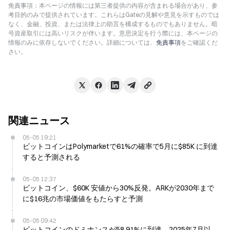
免責事項：本ページの情報には第三者提供の内容が含まれる場合があり、参
考目的のみで提供されています。これらはGateの見解や意見を示すものでは
なく、金融、投資、または法律上の助言を構成するものでもありません。暗
号資産取引には高いリスクが伴います。意思決定を行う際には、本ページの
情報のみに依存しないでください。詳細については、
免責事項
をご確認くだ
さい。
関連ニュース
05-05 19:21
ビットコインはPolymarketで61%の確率で5月に$85K に到達
すると予測される
05-05 12:37
ビットコイン、$60K 安値から30%反発。ARKが2030年まで
に$16兆の市場価値をもたらすと予測
05-05 09:42
ビットコインのドミナンスが58.91%に到達、2025年7月以