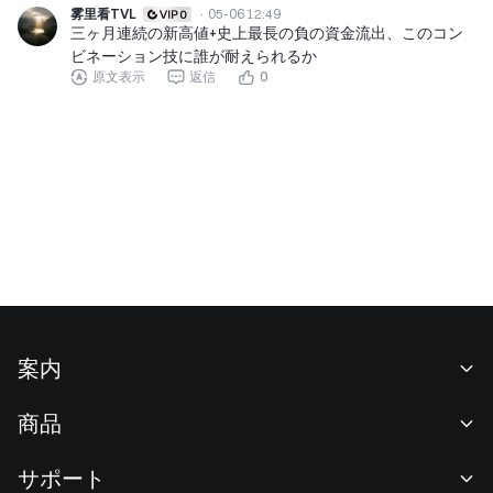
雾里看TVL
·
05-06 12:49
三ヶ月連続の新高値+史上最長の負の資金流出、このコン
ビネーション技に誰が耐えられるか
原文表示
返信
0
案内
当社について
商品
採用情報
P2P
サポート
ニュースルーム