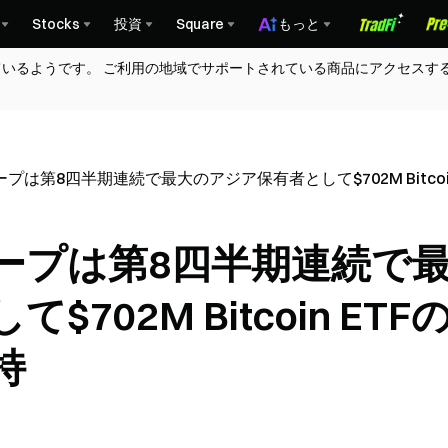
Stocks
投資
Square
もっと
ているようです。 ご利用の地域でサポートされている商品にアクセスす
プは第8四半期連続で最大のアジア保有者として$702M Bitco
ープは第8四半期連続で
702M Bitcoin ETF
持