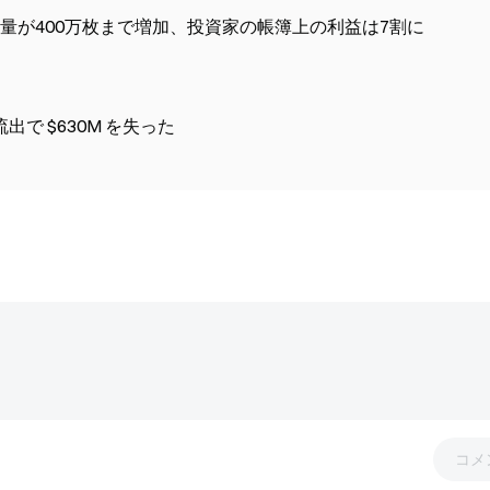
量が400万枚まで増加、投資家の帳簿上の利益は7割に
ビットコインETFは1月以来最大の日次資金流出で $630M を失った
コメ