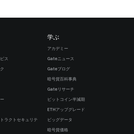
学ぶ
アカデミー
ビス
Gateニュース
ク
Gateブログ
暗号貨百科事典
Gateリサーチ
ー
ビットコイン半減期
ETHアップグレード
トラクトセキュリテ
ビッグデータ
暗号貨価格