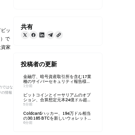
共有
Tビッ
Q）で
投資家
投稿者の更新
金融庁、暗号資産取引所を含む17業
種のサイバーセキュリティ報告様式
を統一
1分前
のではな
ジの情報
ビットコインとイーサリアムのオプ
ション、合算想定元本24億ドル超が
満期に
5分前
Coldcardハッカー、194万ドル相当
の30.185 BTCを新しいウォレットに
移動し、休眠状態を終了
6分前