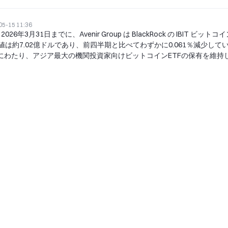
05-15 11:36
026年3月31日までに、Avenir Group は BlackRock の IBIT ビット
価値は約7.02億ドルであり、前四半期と比べてわずかに0.061％減少して
期にわたり、アジア最大の機関投資家向けビットコインETFの保有を維持