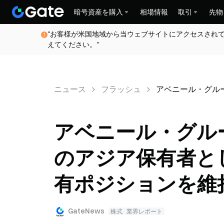
暗号資産を購入
相場情報
取引
先物
"お客様が米国地域から当ウェブサイトにアクセスされ
えてください。"
ニュース
フラッシュ
アベニール・グルー
アベニール・グル
のアジア保有者として$
有ポジションを維
GateNews
株式
業界レポート