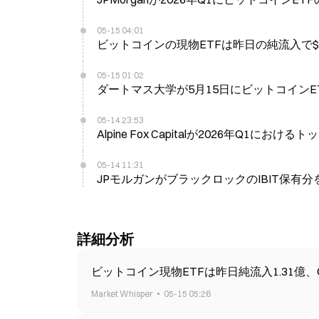
05-15 04:01
ビットコインの現物ETFは昨日の純流入で$13
05-15 01:02
ダートマス大学が5月15日にビットコインETF
05-14 23:53
Alpine Fox Capitalが2026年Q1にお
05-14 11:31
JPモルガンがブラックロックのIBIT保有分を
詳細分析
ビットコイン現物ETFは昨日純流入1.31億、
Market Whisper
05-15 05:26