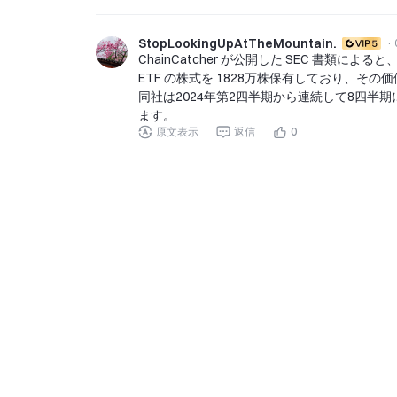
StopLookingUpAtTheMountain.
·
ChainCatcher が公開した SEC 書類によると、2
ETF の株式を 1828万株保有しており、その
同社は2024年第2四半期から連続して8四半
ます。
原文表示
返信
0