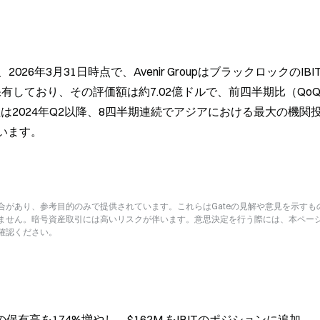
、2026年3月31日時点で、Avenir GroupはブラックロックのIBI
保有しており、その評価額は約7.02億ドルで、前四半期比（Qo
社は2024年Q2以降、8四半期連続でアジアにおける最大の機関
います。
があり、参考目的のみで提供されています。これらはGateの見解や意見を示すも
ません。暗号資産取引には高いリスクが伴います。意思決定を行う際には、本ペー
確認ください。
Fの保有高を174%増やし、$162M をIBITのポジションに追加