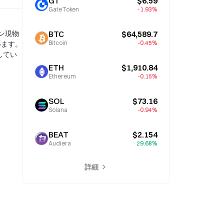
GT
$6.59
GateToken
-1.93%
コイン現物
BTC
$64,589.7
Bitcoin
-0.45%
います。
してい
ETH
$1,910.84
Ethereum
-0.15%
SOL
$73.16
Solana
-0.94%
BEAT
$2.154
Audiera
29.68%
詳細