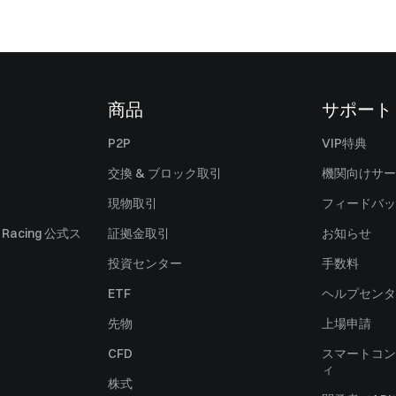
商品
サポート
P2P
VIP特典
交換 & ブロック取引
機関向けサー
現物取引
フィードバッ
ll Racing 公式ス
証拠金取引
お知らせ
投資センター
手数料
ETF
ヘルプセンタ
先物
上場申請
CFD
スマートコン
ィ
株式