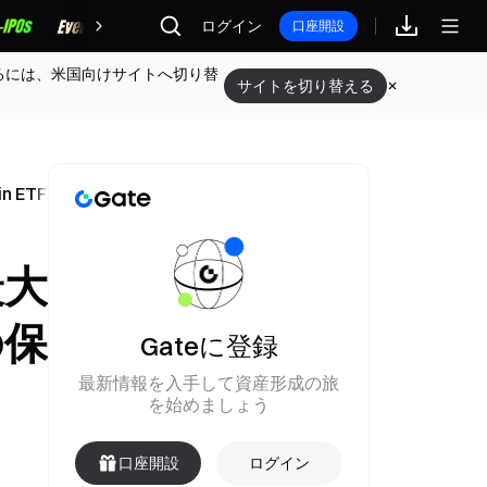
報酬
ログイン
口座開設
るには、米国向けサイトへ切り替
サイトを切り替える
in ETFの保有ポジションを維持
最大
の保
Gateに登録
最新情報を入手して資産形成の旅
を始めましょう
口座開設
ログイン