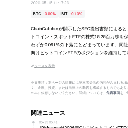
2026-05-15 11:17:26
BTC
-0.60%
IBIT
-0.70%
ChainCatcherが開示したSEC提出書類によると
トコイン・スポットETFの株式18.28百万株を
わずか0.061%の下落にとどまっています。同
向けビットコインETFのポジションを維持して
ソースを表示
免責事項：本ページの情報には第三者提供の内容が含まれる場合
く、金融、投資、または法律上の助言を構成するものでもあり
のみに依存しないでください。詳細については、
免責事項
をご
関連ニュース
05-15 05:41
JPMorganが2026年Q1にビットコインET