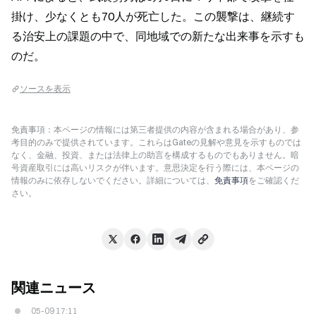
掛け、少なくとも70人が死亡した。この襲撃は、継続す
る治安上の課題の中で、同地域での新たな出来事を示すも
のだ。
ソースを表示
免責事項：本ページの情報には第三者提供の内容が含まれる場合があり、参
考目的のみで提供されています。これらはGateの見解や意見を示すものでは
なく、金融、投資、または法律上の助言を構成するものでもありません。暗
号資産取引には高いリスクが伴います。意思決定を行う際には、本ページの
情報のみに依存しないでください。詳細については、
免責事項
をご確認くだ
さい。
関連ニュース
05-09 17:11