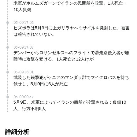
米軍がホルムズガーンでイランの民間船を攻撃、1人死亡・
10人負傷
05-09 17:05
ヒズボラは5月9日に上ガリラヤへミサイルを発射した。被害
は報告されていない。
05-09 17:03
デンバーからロサンゼルスへのフライトで滑走路侵入者が離
陸時に攻撃を受ける、1人死亡と12人けが
05-09 16:01
武装した銃撃犯がケニアのマンダラ郡でマイクロバスを待ち
伏せし、5月9日に6人が死亡
05-09 00:57
5月9日、米軍によってイランの商船が攻撃される；負傷10
人、行方不明5人
詳細分析