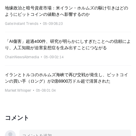
地缘政治と暗号資産市場：米イラン・ホルムズの駆け引きはどの
ようにビットコインの値動きへ影響するのか
Gate Instant Trends
05-09 08:23
「AI傷害」超過400件、研究が明らかにしすぎたことへの信頼によ
り、人工知能が迫害妄想症を生み出すことにつながる
ChainNewsAbmedia
05-09 02:14
イランとトルコのホルムズ海峡で再び交戦が発生し、ビットコイ
ンの買い手（ロング）が2億6900万ドル超で清算された
Market Whisper
05-08 01:04
コメント