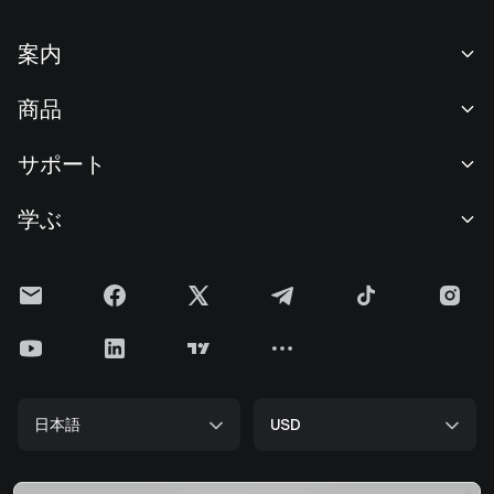
案内
当社について
商品
採用情報
P2P
サポート
ニュースルーム
交換 & ブロック取引
VIP特典
F1 Oracle Red Bull Racing 公式スポンサー
学ぶ
現物取引
機関向けサービス
利用規約
アカデミー
証拠金取引
フィードバック
リスク警告
Gateニュース
投資センター
お知らせ
プライバシー規約
Gateブログ
ETF
手数料
クッキーポリシー
暗号貨百科事典
先物
ヘルプセンター
メディアキット
Gateリサーチ
CFD
日本語
USD
上場申請
準備金証明
ビットコイン半減期
株式
スマートコントラクトセキュリティ
ライセンス
ETHアップグレード
Alpha