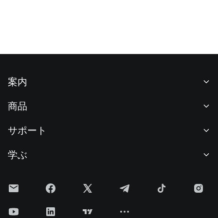
案内
当社について
商品
採用情報
P2P
サポート
ニュースルーム
交換 & ブロック取引
VIP特典
F1 Oracle Red Bull Racing 公式スポンサー
学ぶ
現物取引
機関向けサービス
利用規約
アカデミー
証拠金取引
フィードバック
リスク警告
Gateニュース
投資センター
お知らせ
プライバシー規約
Gateブログ
ETF
手数料
クッキーポリシー