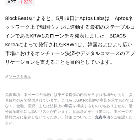
APT
-1.22%
BlockBeatsによると、5月16日にAptos Labsは、Aptosネ
ットワーク上で韓国ウォンに連動する最初のステーブルコ
インであるKRW1のローンチを発表しました。BDACS 
Koreaによって発行されたKRW1は、韓国およびより広い
市場におけるオンチェーン決済やデジタルコマースのアプ
リケーションを支えることを目的としています。
ソースを表示
免責事項：本ページの情報には第三者提供の内容が含まれる場合があり、参
考目的のみで提供されています。これらはGateの見解や意見を示すものでは
なく、金融、投資、または法律上の助言を構成するものでもありません。暗
号資産取引には高いリスクが伴います。意思決定を行う際には、本ページの
情報のみに依存しないでください。詳細については、
免責事項
をご確認くだ
さい。