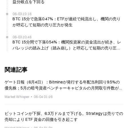
益分岐点を下回る
06-03 23:18
BTC 15分で急落0.47%：ETFが連続で純流出し、機関の売り
が呼応して短期の売り圧力が発生
06-03 20:48
BTC 15分間で下落0.54%：機関投資家の資金流出が続き、レ
バレッジの踏み上げ（踏み崩し）と呼応して短期の売り圧力
が発生
関連記事
ゲート日報（6月4日）：Bitmineが発行する年配当利回り9.5%の
優先株；5月の暗号資産ベンチャーキャピタルの月間取引件数が5
年ぶりの低水準に
Market Whisper
06-04 01:26
ビットコインが下探、6.3万ドルまで下げる。Strategy は売りでの
売却により ETF 資金の回撤を引き起こす