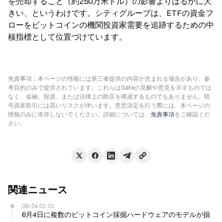
を売却すること（約250万米ドル）の影響よりはるかに大
きい、というわけです。シティグループは、ETFの資金フ
ローをビットコインの機関投資家需要を追跡するための中
核指標として位置づけています。
免責事項：本ページの情報には第三者提供の内容が含まれる場合があり、参
考目的のみで提供されています。これらはGateの見解や意見を示すものでは
なく、金融、投資、または法律上の助言を構成するものでもありません。暗
号資産取引には高いリスクが伴います。意思決定を行う際には、本ページの
情報のみに依存しないでください。詳細については、
免責事項
をご確認くだ
さい。
関連ニュース
06-04 01:01
6月4日に複数のビットコイン採掘ハードウェアのモデルが損