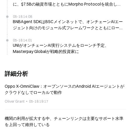
に、$7.5Bの融資市場とともにMorpho Protocolを統合しま
した
05-18 14:08
BNBAgent SDKはBSCメインネットで、オンチェーンAIエー
ジェント向けのモジュール式フレームワークとともにローン
チされます
05-18 14:01
UNIがオンチェーンAI実行システムをローンチ予定、
Masterpay Globalが戦略的投資家に
詳細分析
Oppo X-OmniClaw：オープンソースのAndroid AIエージェントが
クラウドなしでローカルで動作
Oliver Grant
05-18 19:17
機関の利用が拡大する中、チェーンリンクは主要なサポート水準
を上回って維持している