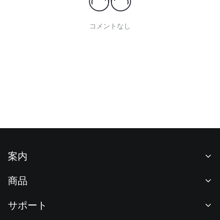
コメントなし
案内
当社について
商品
採用情報
P2P
サポート
ニュースルーム
交換 & ブロック取引