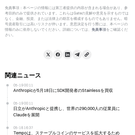
免責事項：本ページの情報には第三者提供の内容が含まれる場合があり、参
考目的のみで提供されています。これらはGateの見解や意見を示すものでは
なく、金融、投資、または法律上の助言を構成するものでもありません。暗
号資産取引には高いリスクが伴います。意思決定を行う際には、本ページの
情報のみに依存しないでください。詳細については、
免責事項
をご確認くだ
さい。
関連ニュース
05-19 00:11
Anthropicが5月18日にSDK開発者のStainlessを買収
05-19 00:11
日立がAnthropicと提携し、世界の290,000人の従業員に
Claudeを展開
05-18 16:37
Tempoは、ステーブルコインのサービスを拡大するため