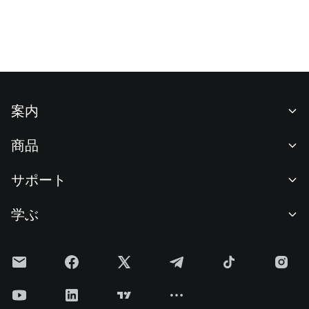
案内
当社について
商品
採用情報
P2P
サポート
ニュースルーム
交換 & ブロック取引
VIP特典
F1 Oracle Red Bull Racing 公式スポンサー
学ぶ
現物取引
機関向けサービス
利用規約
アカデミー
証拠金取引
フィードバック
リスク警告
Gateニュース
投資センター
お知らせ
プライバシー規約
Gateブログ
ETF
手数料
クッキーポリシー
暗号貨百科事典