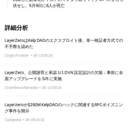
伏せし、5月9日に6人が死亡
詳細分析
LayerZeroはKelp DAOのエクスプロイト後、単一検証者方式での
不手際を認めた
Crypto Frontier
05-10 05:28
LayerZero、公開謝罪と承認 1/1 DVN 設定設計の欠陥：事前に全
面アップグレードを 5/5 に実施
ChainNewsAbmedia
05-10 00:25
Layerzeroが$292M KelpDAOのハックに関連するRPCポイズニン
グ事件を開示
Coinpedia
05-09 15:32