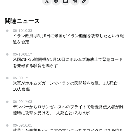
関連ニュース
05-10 10:33
イラン政府は5月9日に米国がイラン船舶を攻撃したという報
道を否定
05-10 08:17
米国のF-35戦闘機が5月10日にホルムズ海峡上で緊急コード
を発報する騒音を鳴らす
05-09 17:11
米軍がホルムズガーンでイランの民間船を攻撃、1人死亡・
10人負傷
05-09 17:03
デンバーからロサンゼルスへのフライトで滑走路侵入者が離
陸時に攻撃を受ける、1人死亡と12人けが
05-09 16:01
武装した銃撃犯がケニアのマンダラ郡でマイクロバスを待ち