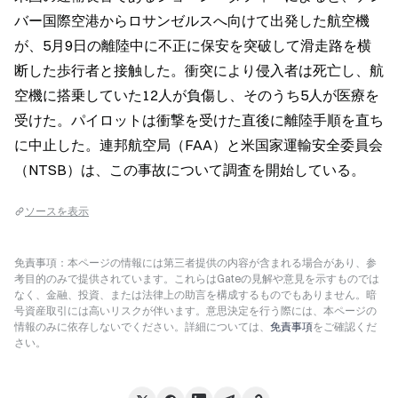
バー国際空港からロサンゼルスへ向けて出発した航空機
が、5月9日の離陸中に不正に保安を突破して滑走路を横
断した歩行者と接触した。衝突により侵入者は死亡し、航
空機に搭乗していた12人が負傷し、そのうち5人が医療を
受けた。パイロットは衝撃を受けた直後に離陸手順を直ち
に中止した。連邦航空局（FAA）と米国家運輸安全委員会
（NTSB）は、この事故について調査を開始している。
ソースを表示
免責事項：本ページの情報には第三者提供の内容が含まれる場合があり、参
考目的のみで提供されています。これらはGateの見解や意見を示すものでは
なく、金融、投資、または法律上の助言を構成するものでもありません。暗
号資産取引には高いリスクが伴います。意思決定を行う際には、本ページの
情報のみに依存しないでください。詳細については、
免責事項
をご確認くだ
さい。