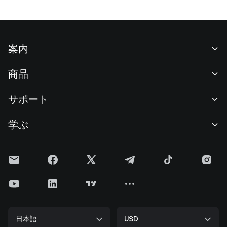
案内
当社について
商品
採用情報
P2P
サポート
ニュースルーム
交換 & ブロック取引
VIP特典
F1 Oracle Red Bull Racing 公式スポンサー
学ぶ
現物取引
機関向けサービス
利用規約
アカデミー
証拠金取引
フィードバック
リスク警告
Gateニュース
投資センター
お知らせ
プライバシー規約
Gateブログ
ETF
手数料
クッキーポリシー
暗号貨百科事典
先物
ヘルプセンター
メディアキット
Gateリサーチ
CFD
日本語
USD
上場申請
準備金証明