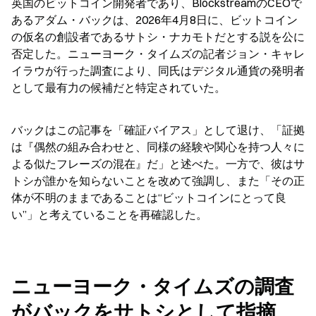
英国のビットコイン開発者であり、BlockstreamのCEOで
あるアダム・バックは、2026年4月8日に、ビットコイン
の仮名の創設者であるサトシ・ナカモトだとする説を公に
否定した。ニューヨーク・タイムズの記者ジョン・キャレ
イラウが行った調査により、同氏はデジタル通貨の発明者
として最有力の候補だと特定されていた。
バックはこの記事を「確証バイアス」として退け、「証拠
は『偶然の組み合わせと、同様の経験や関心を持つ人々に
よる似たフレーズの混在』だ」と述べた。一方で、彼はサ
トシが誰かを知らないことを改めて強調し、また「その正
体が不明のままであることは“ビットコインにとって良
い”」と考えていることを再確認した。
ニューヨーク・タイムズの調査
がバックをサトシとして指摘