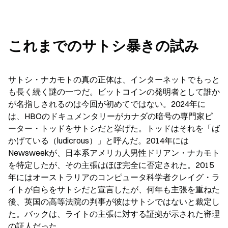
これまでのサトシ暴きの試み
サトシ・ナカモトの真の正体は、インターネットでもっと
も長く続く謎の一つだ。ビットコインの発明者として誰か
が名指しされるのは今回が初めてではない。2024年に
は、HBOのドキュメンタリーがカナダの暗号の専門家ピ
ーター・トッドをサトシだと挙げた。トッドはそれを「ば
かげている（ludicrous）」と呼んだ。2014年には
Newsweekが、日本系アメリカ人男性ドリアン・ナカモト
を特定したが、その主張はほぼ完全に否定された。2015
年にはオーストラリアのコンピュータ科学者クレイグ・ラ
イトが自らをサトシだと宣言したが、何年も主張を重ねた
後、英国の高等法院の判事が彼はサトシではないと裁定し
た。バックは、ライトの主張に対する証拠が示された審理
の証人だった。