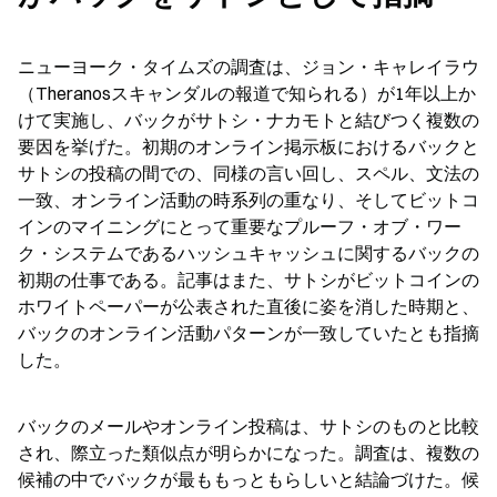
ニューヨーク・タイムズの調査は、ジョン・キャレイラウ
（Theranosスキャンダルの報道で知られる）が1年以上か
けて実施し、バックがサトシ・ナカモトと結びつく複数の
要因を挙げた。初期のオンライン掲示板におけるバックと
サトシの投稿の間での、同様の言い回し、スペル、文法の
一致、オンライン活動の時系列の重なり、そしてビットコ
インのマイニングにとって重要なプルーフ・オブ・ワー
ク・システムであるハッシュキャッシュに関するバックの
初期の仕事である。記事はまた、サトシがビットコインの
ホワイトペーパーが公表された直後に姿を消した時期と、
バックのオンライン活動パターンが一致していたとも指摘
した。
バックのメールやオンライン投稿は、サトシのものと比較
され、際立った類似点が明らかになった。調査は、複数の
候補の中でバックが最ももっともらしいと結論づけた。候