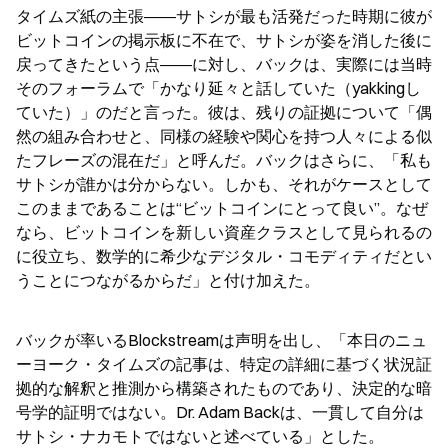
タイムズ紙の主張――サトシが最も活発だった時期に彼が
ビットコインの掲示板に不在で、サトシが姿を消した後に
戻ってきたという点――に対し、バックは、実際には当時
そのフォーラムで「かなり延々と話していた（yakkingし
ていた）」のだと言った。彼は、残りの証拠について「偶
然の組み合わせと、同様の経験や関心を持つ人々による似
たフレーズの混在だ」と呼んだ。バックはさらに、「私も
サトシが誰かは分からない。しかも、それがケースとして
このままであることは“ビットコインにとって良い”。なぜ
なら、ビットコインを新しい資産クラスとして見られるの
に役立ち、数学的に希少なデジタル・コモディティだとい
うことにつながるからだ」と付け加えた。
バックが率いるBlockstreamは声明を出し、「本日のニュ
ーヨーク・タイムズの記事は、特定の詳細に基づく状況証
拠的な解釈と推測から構築されたものであり、決定的な暗
号学的証明ではない。Dr. Adam Backは、一貫して自分は
サトシ・ナカモトではないと述べている」とした。