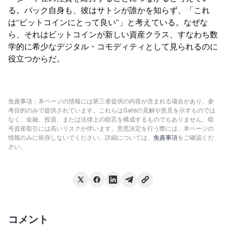
る。バック自身も、彼はサトシが誰かを知らず、「これ
は“ビットコインにとって良い”」と考えている。なぜな
ら、それはビットコインが新しい資産クラス、すなわち数
学的に希少なデジタル・コモディティとして見られるのに
役立つからだ。
免責事項：本ページの情報には第三者提供の内容が含まれる場合があり、参
考目的のみで提供されています。これらはGateの見解や意見を示すものでは
なく、金融、投資、または法律上の助言を構成するものでもありません。暗
号資産取引には高いリスクが伴います。意思決定を行う際には、本ページの
情報のみに依存しないでください。詳細については、
免責事項
をご確認くだ
さい。
コメント