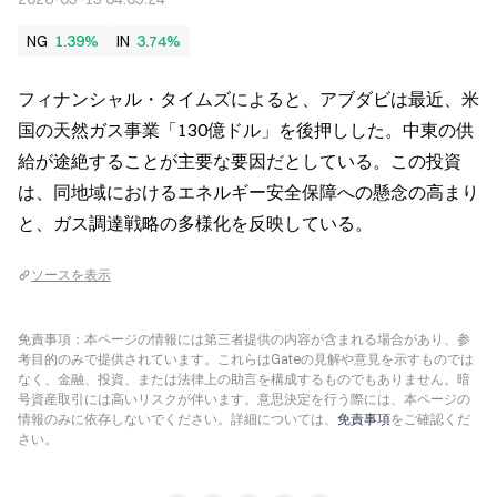
NG
1.39%
IN
3.74%
フィナンシャル・タイムズによると、アブダビは最近、米
国の天然ガス事業「130億ドル」を後押しした。中東の供
給が途絶することが主要な要因だとしている。この投資
は、同地域におけるエネルギー安全保障への懸念の高まり
と、ガス調達戦略の多様化を反映している。
ソースを表示
免責事項：本ページの情報には第三者提供の内容が含まれる場合があり、参
考目的のみで提供されています。これらはGateの見解や意見を示すものでは
なく、金融、投資、または法律上の助言を構成するものでもありません。暗
号資産取引には高いリスクが伴います。意思決定を行う際には、本ページの
情報のみに依存しないでください。詳細については、
免責事項
をご確認くだ
さい。