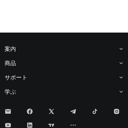
案内
当社について
商品
採用情報
P2P
サポート
ニュースルーム
交換 & ブロック取引
VIP特典
F1 Oracle Red Bull Racing 公式スポンサー
学ぶ
現物取引
機関向けサービス
利用規約
アカデミー
証拠金取引
フィードバック
リスク警告
Gateニュース
投資センター
お知らせ
プライバシー規約
Gateブログ
ETF
手数料
クッキーポリシー