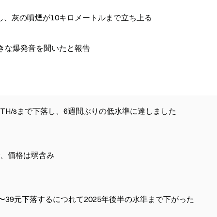
し、灰の噴煙が10キロメートルまで立ち上る
きな爆発音を聞いたと報告
万TH/sまで下落し、6週間ぶりの低水準に達しました
、価格は弱含み
〜39元下落するにつれて2025年後半の水準まで下がった