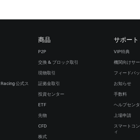
商品
サポート
P2P
VIP特典
交換 & ブロック取引
機関向けサー
現物取引
フィードバッ
ll Racing 公式ス
証拠金取引
お知らせ
投資センター
手数料
ETF
ヘルプセンタ
先物
上場申請
CFD
スマートコン
ィ
株式