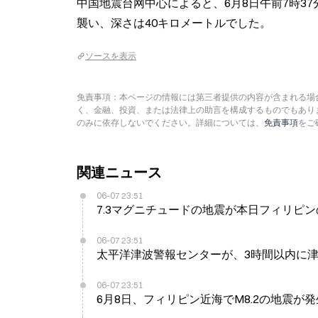
中国地震台网中心によると、6月8日午前7時3
襲い、深さは40キロメートルでした。
ソースを表示
免責事項：本ページの情報には第三者提供の内容が含まれる場合
く、金融、投資、または法律上の助言を構成するものでもあり
のみに依存しないでください。詳細については、
免責事項
をご
関連ニュース
06-07 23:51
7.3マグニチュードの地震が本日フィリピ
06-07 23:51
太平洋津波警報センターが、3時間以内に
06-07 23:51
6月8日、フィリピン近海でM8.2の地震が発