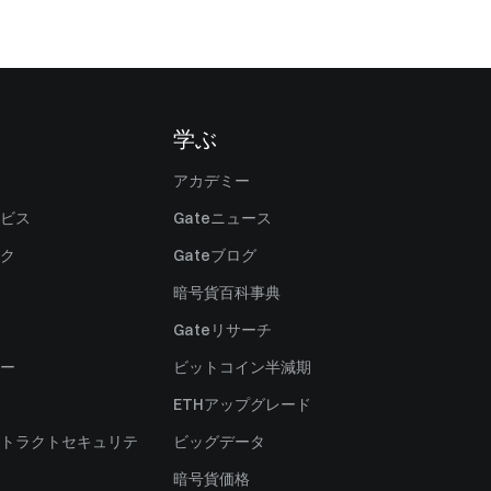
学ぶ
アカデミー
ビス
Gateニュース
ク
Gateブログ
暗号貨百科事典
Gateリサーチ
ー
ビットコイン半減期
ETHアップグレード
トラクトセキュリテ
ビッグデータ
暗号貨価格