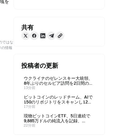
地域を
共有
のではな
ジの情報
投稿者の更新
ウクライナのゼレンスキー大統領、
8年ぶりのセルビア訪問を2日間の日
程で終える
13分前
ビットコインのレッドチーム、AIで
150のリポジトリをスキャンし12件
超の脆弱性を発見 CEOが明かす
17分前
現物ビットコインETF、5日連続で
9,885万ドルの純流入を記録、
BlackRockのIBITには4億7,900万ド
22分前
ルが流入