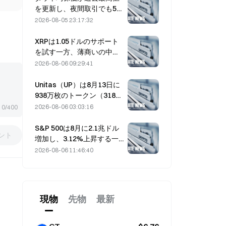
を更新し、夜間取引でも5日
続伸を維持；AI投資が上昇
2026-08-05 23:17:32
をけん引した。
XRPは1.05ドルのサポート
を試す一方、薄商いの中で
イーサリアムは1,908ドルを
2026-08-06 09:29:41
維持
Unitas（UP）は8月13日に
938万枚のトークン（318万
ドル相当）をアンロックす
2026-08-06 03:03:16
0/400
る予定です。
S&P 500は8月に2.1兆ドル
ント
増加し、3.12%上昇する一
方、Bitcoinはわずか2%の
2026-08-06 11:46:40
上昇にとどまった
現物
先物
最新