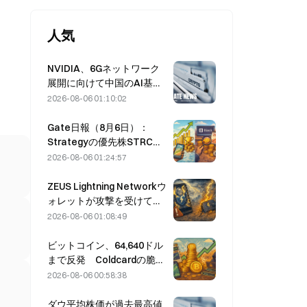
人気
NVIDIA、6Gネットワーク
展開に向けて中国のAI基地
局サプライヤーを模索
2026-08-06 01:10:02
Gate日報（8月6日）：
Strategyの優先株STRCが
力強く反発、Blockが2026
2026-08-06 01:24:57
年通期業績見通しを引き上
げる
ZEUS Lightning Networkウ
ォレットが攻撃を受けて一
時停止、公式はユーザー資
2026-08-06 01:08:49
金に被害はないと発表
ビットコイン、64,640ドル
まで反発 Coldcardの脆弱
性を受け、アクティブウォ
2026-08-06 00:58:38
レット数が3カ月ぶりの高水
準に達する
ダウ平均株価が過去最高値