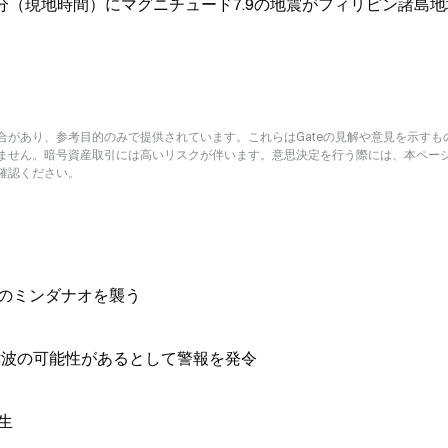
7分（現地時間）にマグニチュード7.9の地震がフィリピン諸島
があり、参考目的のみで提供されています。これらはGateの見解や意見を示すも
ません。暗号資産取引には高いリスクが伴います。意思決定を行う際には、本ペー
確認ください。
ンのミンダナオを襲う
津波の可能性があるとして警報を発令
生