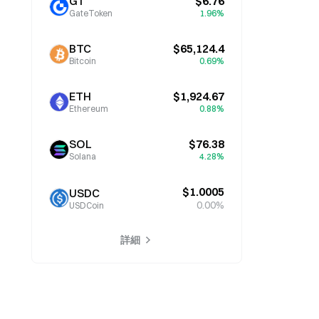
GT
$6.76
GateToken
1.96%
BTC
$65,124.4
Bitcoin
0.69%
ETH
$1,924.67
Ethereum
0.88%
SOL
$76.38
Solana
4.28%
$1.0005
USDC
0.00%
USDCoin
詳細