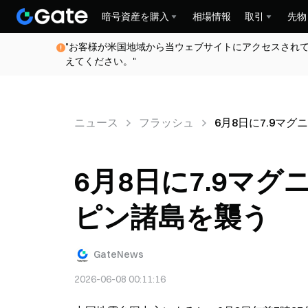
暗号資産を購入
相場情報
取引
先物
"お客様が米国地域から当ウェブサイトにアクセスされ
えてください。"
ニュース
フラッシュ
6月8日に7.9マ
6月8日に7.9マ
ピン諸島を襲う
GateNews
2026-06-08 00:11:16