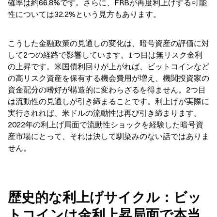
確率は約66.8%です。さらに、FRBが再度利上げする可能
性については32.2%という見方もあります。
こうした金融政策の見通しの変化は、暗号資産の評価に対
して2つの経路で影響しています。1つ目は無リスク金利
の上昇です。米国債利回りが上がれば、ビットコインなど
の高リスク資産を保有する機会費用が増え、機関投資家の
資金配分の嗜好が構造的に変わらざるを得ません。2つ目
は流動性の見通しが引き締まることです。利上げが実際に
実行されれば、米ドルの流動性は再び引き締まります。
2022年の利上げ局面で流動性ショックを経験した暗号資
産市場にとって、それは決して馴染みのない話ではありま
せん。
歴史的な利上げサイクル：ビッ
トコインは金利上昇局面で本当