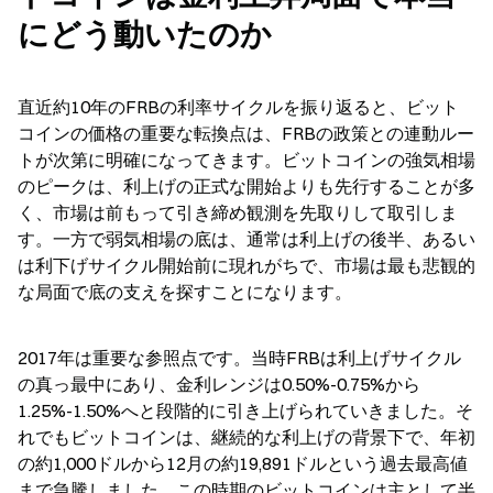
にどう動いたのか
直近約10年のFRBの利率サイクルを振り返ると、ビット
コインの価格の重要な転換点は、FRBの政策との連動ルー
トが次第に明確になってきます。ビットコインの強気相場
のピークは、利上げの正式な開始よりも先行することが多
く、市場は前もって引き締め観測を先取りして取引しま
す。一方で弱気相場の底は、通常は利上げの後半、あるい
は利下げサイクル開始前に現れがちで、市場は最も悲観的
な局面で底の支えを探すことになります。
2017年は重要な参照点です。当時FRBは利上げサイクル
の真っ最中にあり、金利レンジは0.50%-0.75%から
1.25%-1.50%へと段階的に引き上げられていきました。そ
れでもビットコインは、継続的な利上げの背景下で、年初
の約1,000ドルから12月の約19,891ドルという過去最高値
まで急騰しました。この時期のビットコインは主として半