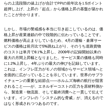
らの上流段階の値上げが合計でPPIの前年比を1.5ポイント
超押し上げ、上昇の「起点」から価格上昇の基盤が築かれ
たことが分かります。
しかし、市場の警戒感を本当に引き起こしているのは、価
格上昇が産業連鎖の中で段階的に伝わっていることです。
燃料価格が高止まりしているため、4月の運輸・倉庫サー
ビスの価格は前月比で5%跳ね上がり、そのうち道路貨物
のコストは単月で8.1%上昇し、2009年の記録開始以来の
最大の月間上昇幅となりました。サービス業の価格も同時
に1.2%上昇し、4年ぶりの最大の伸びを記録しています。
これは、インフレ圧力がモノの領域からサービス領域へと
全面的に広がっていることを示しています。世界のサプラ
イチェーンの重要な結節点――ホルムズ海峡の航行が阻害
されること――が、エネルギーコストの圧力を原材料側か
ら、製造業・物流面、そして最終消費へと一貫して伝えて
います。インフレの「システム的な脅威」が、消えるので
はなく形成されつつあるのです。