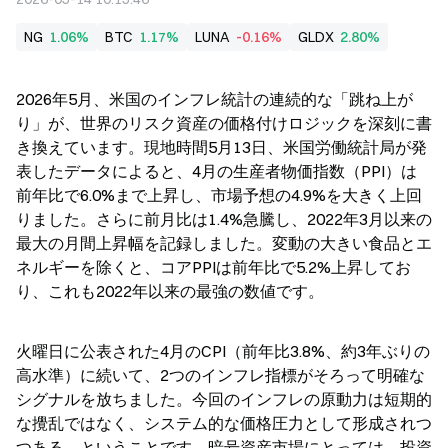
NG
1.06%
BTC
1.17%
LUNA
-0.16%
GLDX
2.80%
2026年5月、米国のインフレ統計の連続的な「跳ね上が
り」が、世界のリスク資産の価格付けロジックを深刻に書
き換えています。現地時間5月13日、米国労働統計局が発
表したデータによると、4月の生産者物価指数（PPI）は
前年比で6.0%まで上昇し、市場予想の4.9%を大きく上回
りました。さらに前月比は1.4%急騰し、2022年3月以来の
最大の月間上昇幅を記録しました。変動の大きい食品とエ
ネルギーを除くと、コアPPIは前年比で5.2%上昇してお
り、これも2022年以来の最強の数値です。
火曜日に公表された4月のCPI（前年比3.8%、約3年ぶりの
高水準）に続いて、2つのインフレ指標がそろって明確な
シグナルを放ちました。今回のインフレの原動力は短期的
な攪乱ではなく、システム的な価格圧力として形成されつ
つある、ということです。暗号資産市場にとっては、投資