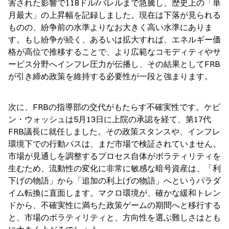
害された影響で118ドル/バレルまで急騰し、歴史上の「単
月最大」の上昇幅を記録しました。現在は下落が見られる
ものの、紛争前の水準よりなお大きく高い水準にありま
す。もし紛争が続く、あるいは拡大すれば、エネルギー価
格が高位で推移することで、より広範なコモディティやサ
ービス分野へインフレ圧力が伝播し、その結果としてFRB
が引き締め政策を維持する必要性が一段と強まります。
次に、FRBの指導部の交代がもたらす不確実性です。ケビ
ン・ウォッシュは5月13日に上院の承認を経て、第17代
FRB議長に就任しました。その政策スタンスや、インフレ
環境下での行動パスは、まだ市場で検証されていません。
市場が見通しを調整するプロセス自体がボラティリティを
生むため、流動性の変化に非常に敏感な暗号資産は、「利
下げの物語」から「追加の利上げの物語」へというパラダ
イム転換に直面します。マクロ環境が、確かな緩和トレン
ドから、不確実性に満ちた政策ゲームの期間へと移行する
と、市場のボラティリティと、方向性を選ぶ難しさはとも