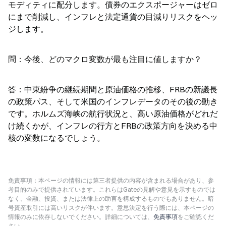
モディティに配分します。債券のエクスポージャーはゼロ
にまで削減し、インフレと法定通貨の目減りリスクをヘッ
ジします。
問：今後、どのマクロ変数が最も注目に値しますか？
答：中東紛争の継続期間と原油価格の推移、FRBの新議長
の政策パス、そして米国のインフレデータのその後の動き
です。ホルムズ海峡の航行状況と、高い原油価格がどれだ
け続くかが、インフレの行方とFRBの政策方向を決める中
核の変数になるでしょう。
免責事項：本ページの情報には第三者提供の内容が含まれる場合があり、参
考目的のみで提供されています。これらはGateの見解や意見を示すものでは
なく、金融、投資、または法律上の助言を構成するものでもありません。暗
号資産取引には高いリスクが伴います。意思決定を行う際には、本ページの
情報のみに依存しないでください。詳細については、
免責事項
をご確認くだ
さい。