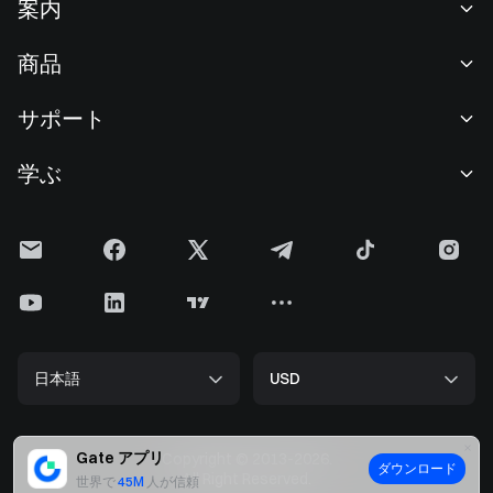
案内
当社について
商品
採用情報
P2P
サポート
ニュースルーム
交換 & ブロック取引
VIP特典
F1 Oracle Red Bull Racing 公式スポンサー
学ぶ
現物取引
機関向けサービス
利用規約
アカデミー
証拠金取引
フィードバック
リスク警告
Gateニュース
投資センター
お知らせ
プライバシー規約
Gateブログ
ETF
手数料
クッキーポリシー
暗号貨百科事典
先物
ヘルプセンター
メディアキット
Gateリサーチ
CFD
日本語
USD
上場申請
準備金証明
ビットコイン半減期
株式
スマートコントラクトセキュリティ
ライセンス
ETHアップグレード
Alpha
開発者（API）
セキュリティ
Gate アプリ
Copyright © 2013-2026.
ダウンロード
ビッグデータ
Gate Pay
All Right Reserved.
世界で
45M
人が信頼