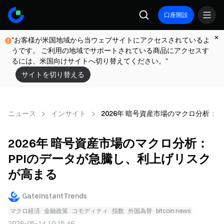
口座開設
"お客様が米国地域から当ウェブサイトにアクセスされているよ
うです。 ご利用の地域でサポートされている商品にアクセスす
るには、米国向けサイトへ切り替えてください。"
サイトを切り替える
ニュース
インサイト
2026年 暗号資産市場のマクロ分析：
2026年 暗号資産市場のマクロ分析：
PPIのデータが急騰し、利上げリスク
が高まる
GateInstantTrends
マクロ経済
金融政策
コモディティ
指数
外国為替
bitcoin news
2026-05-14 10:15:46