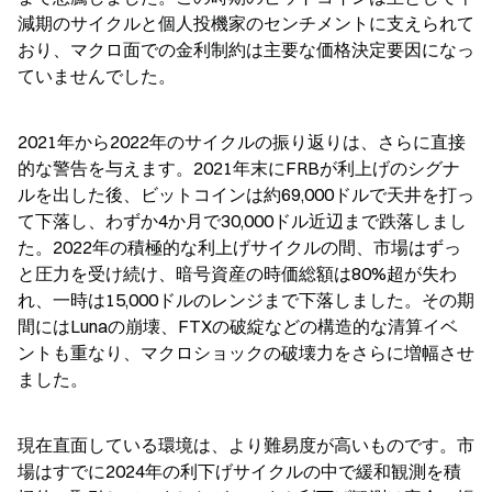
減期のサイクルと個人投機家のセンチメントに支えられて
おり、マクロ面での金利制約は主要な価格決定要因になっ
ていませんでした。
2021年から2022年のサイクルの振り返りは、さらに直接
的な警告を与えます。2021年末にFRBが利上げのシグナ
ルを出した後、ビットコインは約69,000ドルで天井を打っ
て下落し、わずか4か月で30,000ドル近辺まで跌落しまし
た。2022年の積極的な利上げサイクルの間、市場はずっ
と圧力を受け続け、暗号資産の時価総額は80%超が失わ
れ、一時は15,000ドルのレンジまで下落しました。その期
間にはLunaの崩壊、FTXの破綻などの構造的な清算イベ
ントも重なり、マクロショックの破壊力をさらに増幅させ
ました。
現在直面している環境は、より難易度が高いものです。市
場はすでに2024年の利下げサイクルの中で緩和観測を積