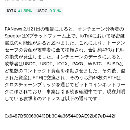
IOTX
47.59%
USDC
0.01%
PANews 2月21日の報告によると、オンチェーン分析者の
SpecterはXプラットフォーム上で、IoTeXにおいて秘密鍵
漏洩の可能性があると述べました。これにより、トークン
セーフの資産が攻撃者に全て移転され、合計約430万ドル
の損失が発生しました。オンチェーンのデータによると、
攻撃者はUSDC、USDT、IOTX、PAYG、WBTC、BUSDな
ど複数のコントラクト資産を移動させました。その後、盗
まれた資産はETHに交換され、そのうち約45枚のETHは
クロスチェーンブリッジを通じてビットコインネットワー
クに移されており、事案は引き続き確認中です。現在判明
している攻撃者のアドレスは以下の通りです：
0x6487B5006904f3Db3C4a3654409AE92b87eD442f