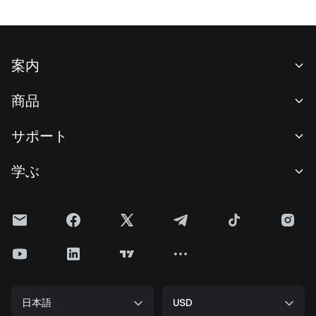
案内
当社について
商品
採用情報
P2P
サポート
ニュースルーム
交換 & ブロック取引
VIP特典
F1 Oracle Red Bull Racing 公式スポンサー
学ぶ
現物取引
機関向けサービス
利用規約
アカデミー
証拠金取引
フィードバック
リスク警告
Gateニュース
投資センター
お知らせ
プライバシー規約
Gateブログ
ETF
手数料
クッキーポリシー
暗号貨百科事典
先物
ヘルプセンター
メディアキット
Gateリサーチ
CFD
日本語
USD
上場申請
準備金証明
ビットコイン半減期