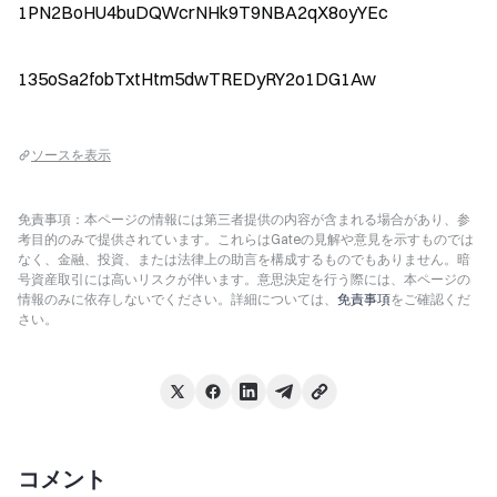
1PN2BoHU4buDQWcrNHk9T9NBA2qX8oyYEc
135oSa2fobTxtHtm5dwTREDyRY2o1DG1Aw
ソースを表示
免責事項：本ページの情報には第三者提供の内容が含まれる場合があり、参
考目的のみで提供されています。これらはGateの見解や意見を示すものでは
なく、金融、投資、または法律上の助言を構成するものでもありません。暗
号資産取引には高いリスクが伴います。意思決定を行う際には、本ページの
情報のみに依存しないでください。詳細については、
免責事項
をご確認くだ
さい。
コメント