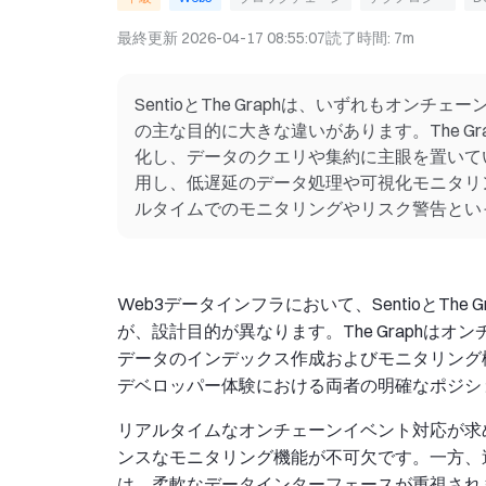
最終更新
2026-04-17 08:55:07
読了時間
:
7m
SentioとThe Graphは、いずれもオ
の主な目的に大きな違いがあります。The G
化し、データのクエリや集約に主眼を置いてい
用し、低遅延のデータ処理や可視化モニタリ
ルタイムでのモニタリングやリスク警告とい
Web3データインフラにおいて、SentioとTh
が、設計目的が異なります。The Graphはオ
データのインデックス作成およびモニタリング
デベロッパー体験における両者の明確なポジシ
リアルタイムなオンチェーンイベント対応が求
ンスなモニタリング機能が不可欠です。一方、
は、柔軟なデータインターフェースが重視され