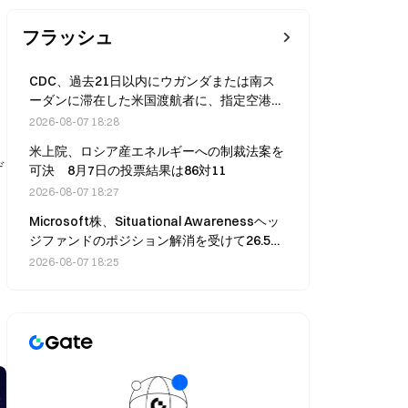
フラッシュ
CDC、過去21日以内にウガンダまたは南ス
ーダンに滞在した米国渡航者に、指定空港か
らの入国を義務付ける
2026-08-07 18:28
米上院、ロシア産エネルギーへの制裁法案を
デ
可決 8月7日の投票結果は86対11
2026-08-07 18:27
Microsoft株、Situational Awarenessヘッ
ジファンドのポジション解消を受けて26.5％
急騰、AIトレードへの道を開く
2026-08-07 18:25