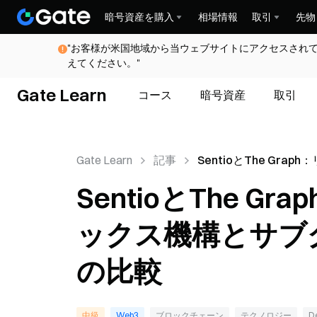
暗号資産を購入
相場情報
取引
先物
"お客様が米国地域から当ウェブサイトにアクセスされ
えてください。"
Gate Learn
コース
暗号資産
取引
Gate Learn
記事
SentioとThe Grap
イムインデックス機構
SentioとThe 
ラフインデックス機構
ックス機構とサブ
の比較
中級
Web3
ブロックチェーン
テクノロジー
D