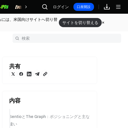
報酬
ログイン
口座開設
るには、米国向けサイトへ切り替
サイトを切り替える
共有
内容
SentioとThe Graph：ポジショニングと主な
違い