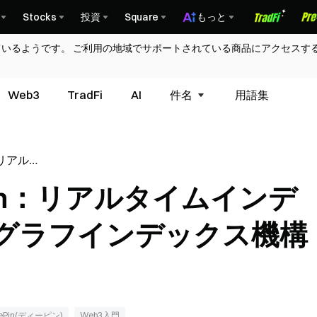
Stocks
投資
Square
もっと
ているようです。 ご利用の地域でサポートされている商品にアクセスす
Web3
TradFi
AI
件名
用語集
h：リアルタ
とサブグ
Graph：リアルタイムインデ
の比較
グラフインデックス機構
ePin(ディーピン)
Web3入門