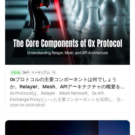
初級編
DeFi
イーサリアム
+
1
0xプロトコルの主要コンポーネントは何でしょう
か。Relayer、Mesh、APIアーキテクチャの概要を
0x Protocolは、Relayer、Mesh Network、0x API、
ご紹介します。
Exchange Proxyといった主要コンポーネントを活用し、分散
2026-04-29 03:06:50
型取引インフラを構築しています。Relayerはオフチェーン
注文のブロードキャストを管理し、Mesh Networkは注文の
共有を促進します。0x APIは統一された流動性オファーイン
ターフェースを提供し、Exchange Proxyはオンチェーン取引
の執行と流動性ルーティングを監督します。これらのコンポ