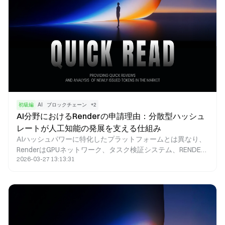
ンとコスト最適化を主な強みとしています。Akashは多用途
な分散型クラウドマーケットプレイスを確立し、競争入札メ
カニズムにより低コストのコンピューティングリソースを提
供しています。
初級編
AI
ブロックチェーン
+
2
AI分野におけるRenderの申請理由：分散型ハッシュ
レートが人工知能の発展を支える仕組み
AIハッシュパワーに特化したプラットフォームとは異なり、
RenderはGPUネットワーク、タスク検証システム、RENDER
2026-03-27 13:13:31
トークンインセンティブモデルを組み合わせている点が際立
っています。この構成により、Renderは特定のAIシナリオ、
特にグラフィックス計算を必要とするAIアプリケーションに
おいて、優れた適応性と柔軟性を提供します。