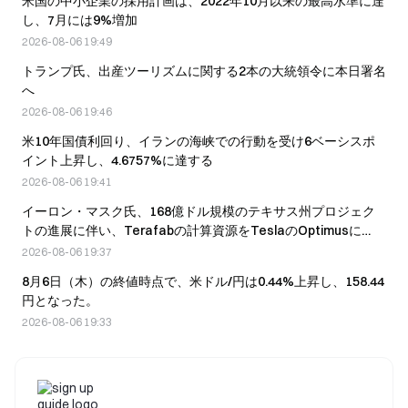
米国の中小企業の採用計画は、2022年10月以来の最高水準に達
し、7月には9%増加
2026-08-06 19:49
トランプ氏、出産ツーリズムに関する2本の大統領令に本日署名
へ
2026-08-06 19:46
米10年国債利回り、イランの海峡での行動を受け6ベーシスポ
イント上昇し、4.6757%に達する
2026-08-06 19:41
イーロン・マスク氏、168億ドル規模のテキサス州プロジェク
トの進展に伴い、Terafabの計算資源をTeslaのOptimusに
25%、SpaceXのAIに75%配分すると明らかにする
2026-08-06 19:37
8月6日（木）の終値時点で、米ドル/円は0.44%上昇し、158.44
円となった。
2026-08-06 19:33