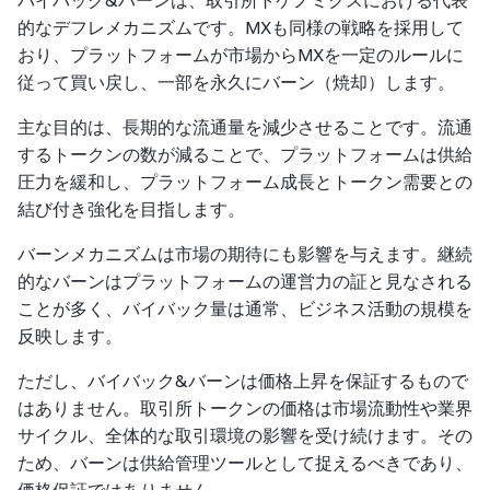
バイバック&バーンは、取引所トケノミクスにおける代表
的なデフレメカニズムです。MXも同様の戦略を採用して
おり、プラットフォームが市場からMXを一定のルールに
従って買い戻し、一部を永久にバーン（焼却）します。
主な目的は、長期的な流通量を減少させることです。流通
するトークンの数が減ることで、プラットフォームは供給
圧力を緩和し、プラットフォーム成長とトークン需要との
結び付き強化を目指します。
バーンメカニズムは市場の期待にも影響を与えます。継続
的なバーンはプラットフォームの運営力の証と見なされる
ことが多く、バイバック量は通常、ビジネス活動の規模を
反映します。
ただし、バイバック&バーンは価格上昇を保証するもので
はありません。取引所トークンの価格は市場流動性や業界
サイクル、全体的な取引環境の影響を受け続けます。その
ため、バーンは供給管理ツールとして捉えるべきであり、