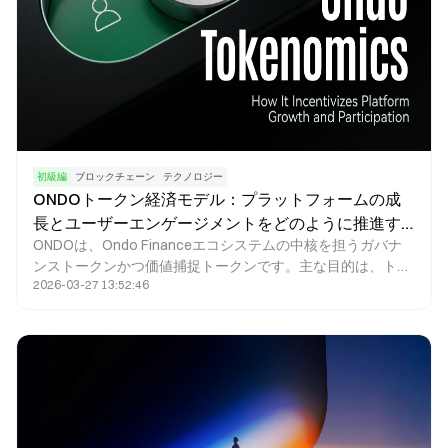
初級編
ブロックチェーン
テクノロジー
ONDOトークン経済モデル：プラットフォームの成
長とユーザーエンゲージメントをどのように推進す
ONDOは、Ondo Financeエコシステムの中核を担うガバナ
るのか
ンストークンかつ価値捕捉トークンです。主な目的は、トー
2026-03-27 13:52:46
クンインセンティブの仕組みを活用し、従来型金融資産
（RWA）とDeFiエコシステムをシームレスに統合すること
で、オンチェーン資産運用や収益プロダクトの大規模な成長
を促進することにあります。