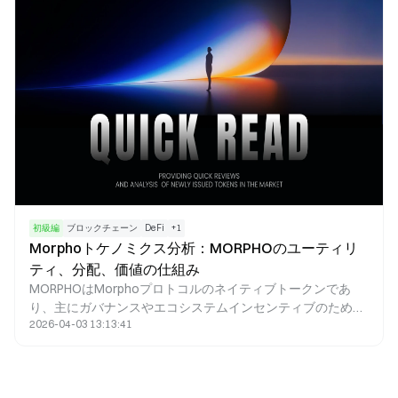
ーネントが連携することで、オフチェーン注文伝播とオンチ
ェーン取引決済が融合したアーキテクチャが実現されます。
ウォレットやDEX、DeFiアプリケーションは、単一の統合イ
ンターフェースを介して複数ソースの流動性へアクセスでき
ます。
初級編
ブロックチェーン
DeFi
+
1
Morphoトケノミクス分析：MORPHOのユーティリ
ティ、分配、価値の仕組み
MORPHOはMorphoプロトコルのネイティブトークンであ
り、主にガバナンスやエコシステムインセンティブのために
2026-04-03 13:13:41
設計されています。トークン配布とインセンティブメカニズ
ムを連動させることで、Morphoはユーザーのイベント、プ
ロトコルの進化、ガバナンス権を結び付け、分散型レンディ
ングエコシステムにおける長期的な価値提案を実現していま