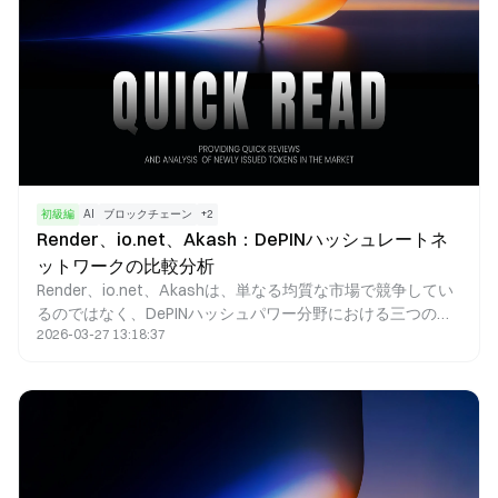
初級編
AI
ブロックチェーン
+
2
Render、io.net、Akash：DePINハッシュレートネ
ットワークの比較分析
Render、io.net、Akashは、単なる均質な市場で競争してい
るのではなく、DePINハッシュパワー分野における三つの異
2026-03-27 13:18:37
なるアプローチを体現しています。それぞれが独自の技術路
線を進んでおり、GPUレンダリング、AIハッシュパワーのオ
ーケストレーション、分散型クラウドコンピューティングと
いう特徴があります。Renderは、高品質なGPUレンダリング
タスクの提供に注力し、結果検証や強固なクリエイターエコ
システムの構築を重視しています。io.netはAIモデルのトレ
ーニングと推論に特化し、大規模なGPUオーケストレーショ