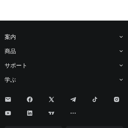
す。
案内
当社について
商品
採用情報
P2P
サポート
ニュースルーム
交換 & ブロック取引
VIP特典
F1 Oracle Red Bull Racing 公式スポンサー
学ぶ
現物取引
機関向けサービス
利用規約
アカデミー
証拠金取引
フィードバック
リスク警告
Gateニュース
投資センター
お知らせ
プライバシー規約
Gateブログ
ETF
手数料
クッキーポリシー
暗号貨百科事典
先物
ヘルプセンター
メディアキット