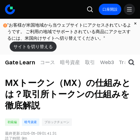
口座開設
"お客様が米国地域から当ウェブサイトにアクセスされているよ
うです。 ご利用の地域でサポートされている商品にアクセスす
るには、米国向けサイトへ切り替えてください。"
サイトを切り替える
Gate Learn
コース
暗号資産
取引
Web3
TradFi
MXトークン（MX）の仕組みと
は？取引所トークンの仕組みを
徹底解説
初級編
暗号資産
ブロックチェーン
最終更新
2026-05-09 01:41:31
読了時間
:
9m