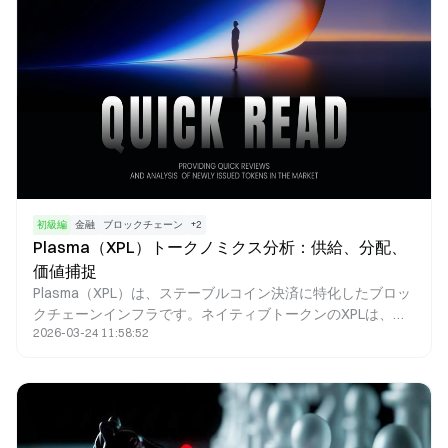
初級編
金融
ブロックチェーン
+
2
Plasma（XPL）トークノミクス分析：供給、分配、
価値捕捉
Plasma（XPL）は、ステーブルコイン決済に特化したブロッ
クチェーンインフラです。ネイティブトークンのXPLは、ガ
2026-03-24 11:58:52
ス料金の支払い、バリデータへのインセンティブ、ガバナン
スへの参加、価値の捕捉といった、ネットワーク内で重要な
機能を果たします。XPLのトークノミクスは高頻度決済に最
適化されており、インフレ型の分配と手数料バーンの仕組み
を組み合わせることで、ネットワークの拡大と資産の希少性
の間に持続的なバランスを実現しています。