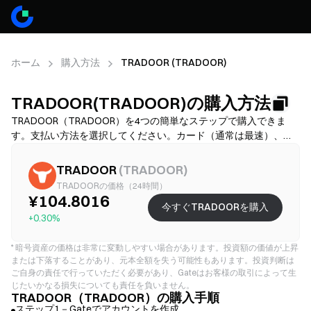
ホーム
購入方法
TRADOOR (TRADOOR)
TRADOOR(TRADOOR)の購入方法
TRADOOR（TRADOOR）を4つの簡単なステップで購入できま
す。支払い方法を選択してください。カード（通常は最速）、銀
行振込（手数料が低いことが多いですが、時間がかかる場合があ
ります）、またはP2P/C2C（選択肢は多いですが、詐欺リスクが
TRADOOR
(
TRADOOR
)
高いです）から選び、その後、総コスト（提供業者手数料＋スプ
TRADOORの価格（24時間）
レッド）を確認し、必要に応じてKYCを完了し、2FAでアカウント
¥104.8016
今すぐTRADOORを購入
を保護してください。利用可能性、上限、手数料、処理時間は地
+0.30%
域と提供業者により異なります。
*
暗号資産の価格は非常に変動しやすい場合があります。投資額の価値が上昇
または下落することがあり、元本全額を失う可能性もあります。投資判断は
ご自身の責任で行っていただく必要があり、Gateはお客様の取引によって生
じたいかなる損失についても責任を負いません。
TRADOOR（TRADOOR）の購入手順
ステップ1－Gateでアカウントを作成