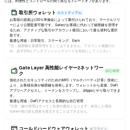
には、利便性とコントロールの間で異なるトレードオフがあります。
取引所ウォレット
カストディアル
お客様の資産は100％準備金によって裏付けられており、マークルツリ
ーにより公開監査可能です。Gateがお客様に代わって秘密鍵を管理す
るため、アクティブな取引やアカウント復旧において最も便利な選択
肢です。
最適な用途：日常取引、ステーキング、Earn
*
注：秘密鍵を直接管理することはできません。アカウント保護のた
め、必ず2FAとアンチフィッシングコードを有効にしてください。
Gate Layer 高性能レイヤー2ネットワー
自己保管
ク
強化されたセキュリティのためのMPC（マルチパーティ計算）技術に
より、お客様自身が秘密鍵を保有します。ウォレットから直接、DeFi
アプリへアクセスし、トークンをスワップし、dAppsとやり取りできま
す。
最適な用途：DeFiアクセスと長期的な自己管理
*
注意：鍵の管理はすべてご自身の責任となります。紛失した場合、
Gateや他の誰も資産を復元することはできません。
コールドハードウェアウォレット
オフライン