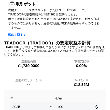
取引ボット
現物グリッド、先物グリッド、またはコピー取引ボットで、
TRADOORの取引戦略を24時間365日自動化します。
ボットは事前設定されたパラメータに基づいて実行され、利益を保証
するものではありません。過去の実績は将来の結果を示すものではあ
りません。
戦略を探す→
TRADOOR（TRADOOR）の想定収益を計算
TRADOORがどのように推移してきたか気になりますか？以下の計算機を使
って、仮想的な投資が過去価格に基づいてどのように価値変動したかを確認
してください。
過去最高値
市場支配率
¥1,739.0000
0.00%
過去の総リターン率
24H取引高
--
¥12.35M
年
金額
$