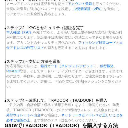
メールアドレスまたは電話番号を使って
アカウント登録
を行ってください。
最初の取引前に強力なパスワードを設定し、
2要素認証（2FA）
を有効にし
てアカウントの安全性を高めましょう。
ステップ2－KYCとセキュリティ認証を完了
本人確認（KYC）
を完了すると、より高い取引上限や多様な支払い方法が利
用可能になります。認証要件は地域や支払い方法によって異なる場合があり
ます。アカウントのセキュリティ強化のため、
フィッシング対策コード
と
出
金アドレスの許可リスト
の両方を設定することをおすすめします。
ステップ3－支払い方法を選択
対応可能な方法には、
銀行カード（クレジット/デビット）
、
銀行振込
、
P2P/C2C
取引、そしてサードパーティプロバイダーが含まれます。それぞれ
の方法で、手数料、処理時間、上限が異なります。ご注文前に各オプション
を比較してください。詳細は、下記の[支払い方法]セクションをご覧くださ
い。
ステップ4－確認して、TRADOOR（TRADOOR）を購入
ご注文内容（合計金額：価格＋適用手数料）をよくご確認ください。確定
後、TRADOOR（TRADOOR）はGateの現物ウォレットに入金されます。
外部ウォレットへ出金
する場合は、
ネットワークとアドレスが正しいことを
必ずご確認の上
、まず少額のテスト送金を行ってください。
GateでTRADOOR（TRADOOR）を購入する方法