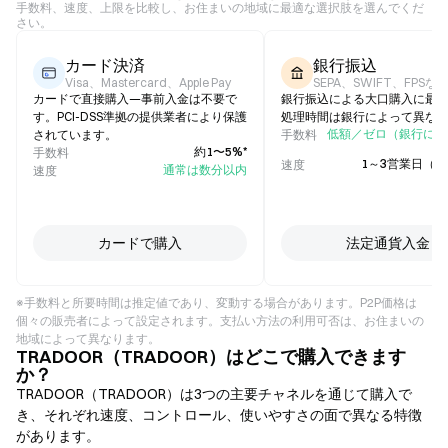
手数料、速度、上限を比較し、お住まいの地域に最適な選択肢を選んでくだ
さい。
カード決済
銀行振込
Visa、Mastercard、Apple Pay
SEPA、SWIFT、FPSな
カードで直接購入—事前入金は不要で
銀行振込による大口購入に最
す。PCI-DSS準拠の提供業者により保護
処理時間は銀行によって異な
低額／ゼロ（銀行によ
されています。
手数料
約1〜5%*
手数料
1～3営業日（
速度
通常は数分以内
速度
カードで購入
法定通貨入金
※手数料と所要時間は推定値であり、変動する場合があります。P2P価格は
個々の販売者によって設定されます。支払い方法の利用可否は、お住まいの
地域によって異なります。
TRADOOR（TRADOOR）はどこで購入できます
か？
TRADOOR（TRADOOR）は3つの主要チャネルを通じて購入で
き、それぞれ速度、コントロール、使いやすさの面で異なる特徴
があります。