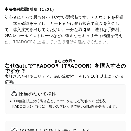
中央集権型取引所（CEXs）
初心者にとって最も分かりやすい選択肢です。アカウントを登録
し、本人確認を完了し、カードまたは銀行振込で資金を入金し
て、購入注文を出してください。十分な取引量、透明な手数料、
2FAやコールドストレージなどの強固なセキュリティ機能を備え
た、TRADOORを上場している取引所を選んでください。
暗号資産ウォレット
自己保管を重視するユーザー向けです。ノンカストディアルウォ
なぜGateでTRADOOR（TRADOOR）を購入するの
ですか？
レットでは、お客様自身が秘密鍵を保有し、ウォレットのインタ
実証されたセキュリティ、深い流動性、そして10年以上にわたる
ーフェース内で直接トークンをスワップできます。一部のウォレ
信頼。
ットは法定通貨オンランプにも対応しており、取引所を経由せず
にクレジットカードでTRADOORを購入できます。いかなる取引
比類のない多様性
でも、確認前に必ずシードフレーズをバックアップし、コントラ
4,900種類以上の暗号資産と、2,220を超える取引ペアに対応。
クトアドレスを確認してください。
TRADOOR取引向けに、狭いスプレッドで深い流動性を提供します。
分散型取引所（DEX）
仲介者なしでP2P取引を行います。DEXはスマートコントラクトを
2013年より信頼され続けています