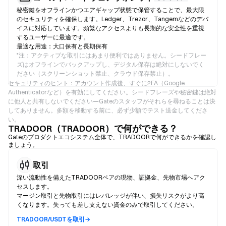
秘密鍵をオフラインかつエアギャップ状態で保管することで、最大限
のセキュリティを確保します。Ledger、Trezor、Tangemなどのデバ
イスに対応しています。頻繁なアクセスよりも長期的な安全性を重視
するユーザーに最適です。
最適な用途：大口保有と長期保有
*
注：アクティブな取引にはあまり便利ではありません。シードフレー
ズはオフラインでバックアップし、デジタル保存は絶対にしないでく
ださい（スクリーンショット禁止、クラウド保存禁止）。
セキュリティのヒント：アカウント作成後、すぐに2FA（Google
Authenticatorなど）を有効にしてください。シードフレーズや秘密鍵は絶対
に他人と共有しないでください—Gateのスタッフがそれらを尋ねることは決
してありません。多額を移動する前に、必ず少額でテスト送金してくださ
い。
TRADOOR（TRADOOR）で何ができる？
Gateのプロダクトエコシステム全体で、TRADOORで何ができるかを確認し
ましょう。
取引
深い流動性を備えたTRADOORペアの現物、証拠金、先物市場へアク
セスします。
マージン取引と先物取引にはレバレッジが伴い、損失リスクがより高
くなります。失っても差し支えない資金のみで取引してください。
TRADOOR/USDTを取引→