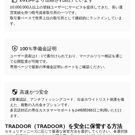
使用してオンチェーンでスワップを実行するため、登録や本人確
認は不要です。互換性のあるウォレットを接続し、トークンペア
20,000,000人以上の登録ユーザーにサービスを提供してきた、長い運
を選択し、スリッページ許容値を設定して、スワップを確認して
営実績を持つ暗号資産取引所の一つです。
取引量ベースで世界上位の取引所として継続的にランクインしていま
ください。ガス代が発生し、流動性の深さにより価格が中央集権
す。
型市場と異なる場合がある点にご注意ください。ほとんどのDEX
活動は、Ethereum、BNB Chain、PolygonなどのEVM互換チェー
ン上で行われます。
100％準備金証明
ユーザー資産は1：1で裏付けられており、マークルツリー検証を通じ
て公開監査が可能です。
専用ページで最新の準備金証明レポートをご確認ください。
高速かつ安全
2要素認証、アンチフィッシングコード、出金ホワイトリスト保護を備
えた、複数の入出金オプションです。
多言語対応の専任カスタマーサポートを24時間365日ご利用いただけ
ます。
TRADOOR（TRADOOR）を安全に保管する方法
セキュリティニーズに応じて最適な保管方法を選択してください。各選択肢