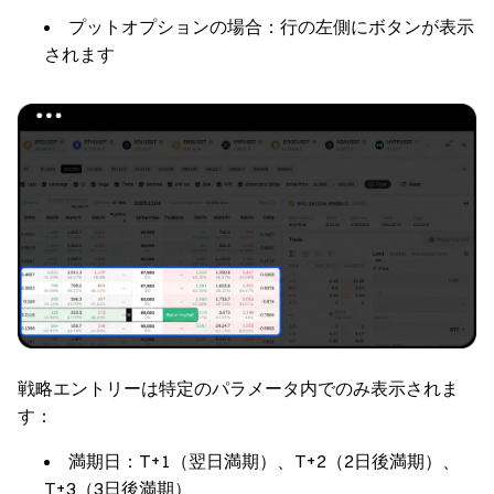
プットオプションの場合：行の
左側
にボタンが表示
されます
戦略エントリーは特定のパラメータ内でのみ表示されま
す：
満期日
：T+1（翌日満期）、T+2（2日後満期）、
T+3（3日後満期）