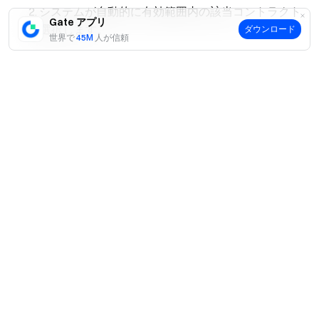
システムが自動的に有効範囲内の該当コントラクト
Gate アプリ
を選択します。
ダウンロード
世界で
45M
人が信頼
ステップ3：稼働期間の設定
はい
いいえ
利用可能な選択肢から戦略の合計期間を選びます：