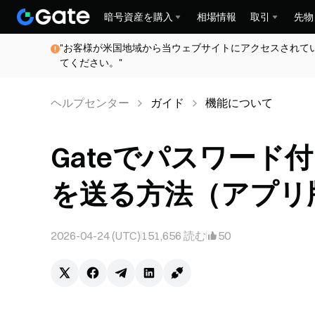
暗号資産を購入
相場情報
取引
先物
"お客様が米国地域から当ウェブサイトにアクセスされて
てください。"
ヘルプセンター
ガイド
機能について
Gateでパスワード
を送る方法（アプリ版）
2026-04-24 (UTC)
151,656
読む
50