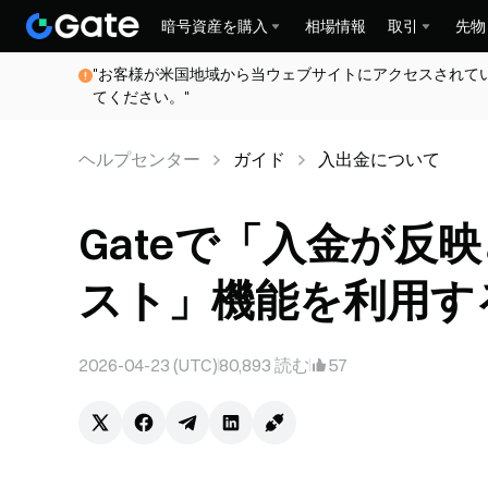
暗号資産を購入
相場情報
取引
先物
"お客様が米国地域から当ウェブサイトにアクセスされて
てください。"
ヘルプセンター
ガイド
入出金について
Gateで「入金が反映
スト」機能を利用する方
2026-04-23 (UTC)
80,893
読む
57