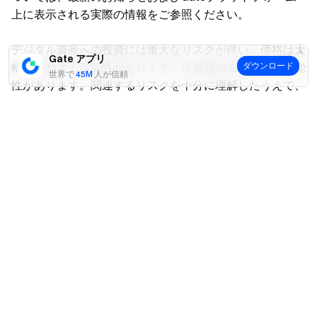
上に表示される実際の情報をご参照ください。
デジタル資産への投資には重大なリスクが伴い、価格は大
Gate アプリ
幅に変動する可能性があります。投資額の全額を失う可能
ダウンロード
世界で
45M
人が信頼
性があります。関連するリスクを十分に理解したうえで、
ご自身の財務状況とリスク許容度に基づき、慎重に判断し
はい
いいえ
てください。必要に応じて、独立した専門の金融または法
律アドバイザーへ相談することを推奨します。
想定されるリスクの詳細については、Gateの
リスク開示
および
ユーザー契約
をご参照ください。
関連記事
Gateカードの使い方（クラシックカード & プラチナカード）