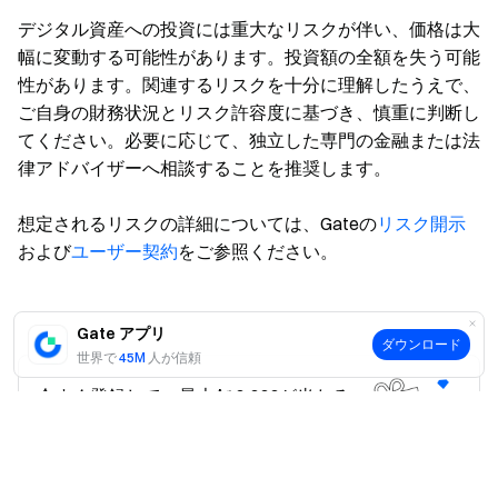
デジタル資産への投資には重大なリスクが伴い、価格は大
幅に変動する可能性があります。投資額の全額を失う可能
性があります。関連するリスクを十分に理解したうえで、
ご自身の財務状況とリスク許容度に基づき、慎重に判断し
てください。必要に応じて、独立した専門の金融または法
律アドバイザーへ相談することを推奨します。
想定されるリスクの詳細については、Gateの
リスク開示
および
ユーザー契約
をご参照ください。
Gate アプリ
ダウンロード
世界で
45M
人が信頼
今すぐ登録して、最大$10,000が当たる
はい
いいえ
チャンスを掴もう！
会員登録