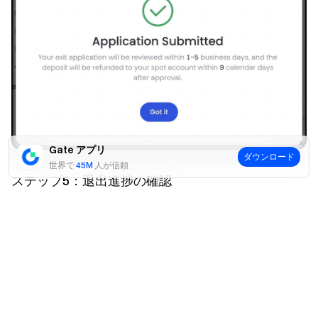
Gate アプリ
ダウンロード
世界で
45M
人が信頼
ステップ5：退出進捗の確認
はい
いいえ
申請状況は以下のいずれかに更新されます：
審査中
：審査は通常1～5営業日以内に完了します。
この期間中は新規広告の掲載ができません。
退出処理中
：完了予定日や保証金返金の詳細を確認
できます。