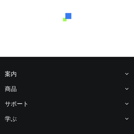
案内
当社について
商品
採用情報
P2P
サポート
ニュースルーム
交換 & ブロック取引
VIP特典
F1 Oracle Red Bull Racing 公式スポンサー
学ぶ
現物取引
機関向けサービス
利用規約
アカデミー
証拠金取引