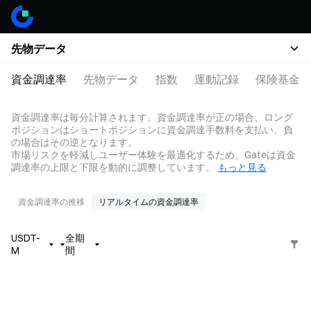
先物データ
資金調達率
先物データ
指数
運動記録
保険基金残
資金調達率は毎分計算されます。資金調達率が正の場合、ロング
ポジションはショートポジションに資金調達手数料を支払い、負
の場合はその逆となります。
市場リスクを軽減しユーザー体験を最適化するため、Gateは資金
調達率の上限と下限を動的に調整しています。
もっと見る
資金調達率の推移
リアルタイムの資金調達率
USDT-
全期
M
間