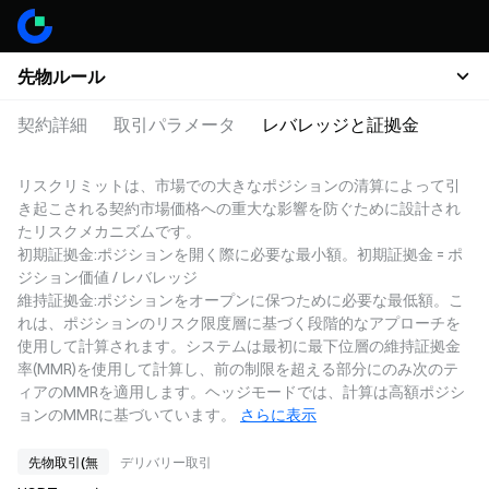
先物ルール
契約詳細
取引パラメータ
レバレッジと証拠金
リスクリミットは、市場での大きなポジションの清算によって引
き起こされる契約市場価格への重大な影響を防ぐために設計され
たリスクメカニズムです。
初期証拠金:ポジションを開く際に必要な最小額。初期証拠金 = ポ
ジション価値 / レバレッジ
維持証拠金:ポジションをオープンに保つために必要な最低額。こ
れは、ポジションのリスク限度層に基づく段階的なアプローチを
使用して計算されます。システムは最初に最下位層の維持証拠金
率(MMR)を使用して計算し、前の制限を超える部分にのみ次のテ
ィアのMMRを適用します。ヘッジモードでは、計算は高額ポジシ
ョンのMMRに基づいています。
さらに表示
先物取引(無
デリバリー取引