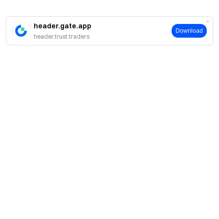
header.gate.app
Download
header.trust.traders
案内
当社について
商品
採用情報
P2P
サポート
ニュースルーム
交換 & ブロック取引
VIP特典
F1 Oracle Red Bull Racing 公式スポンサー
学ぶ
現物取引
機関向けサービス
利用規約