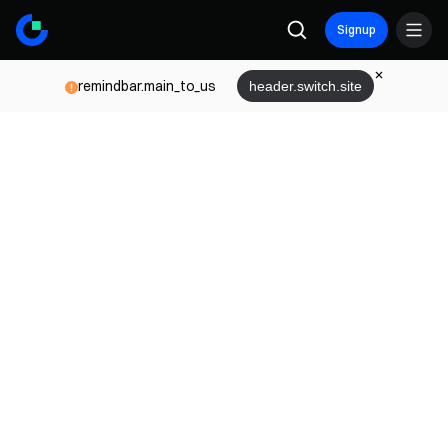
Signup
remindbar.main_to_us
header.switch.site