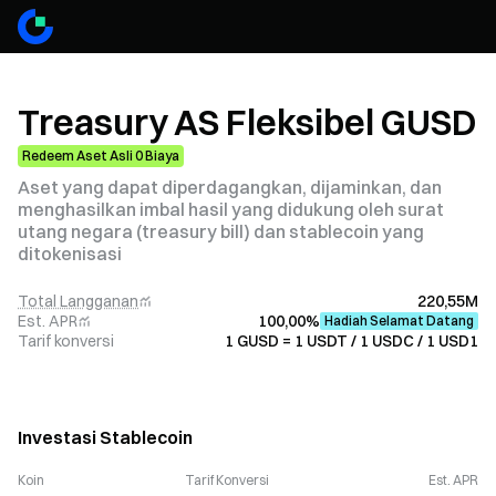
Treasury AS Fleksibel GUSD
Redeem Aset Asli 0 Biaya
Aset yang dapat diperdagangkan, dijaminkan, dan
menghasilkan imbal hasil yang didukung oleh surat
utang negara (treasury bill) dan stablecoin yang
ditokenisasi
Total Langganan
220,55M
Est. APR
100,00%
Hadiah Selamat Datang
Tarif konversi
1 GUSD = 1 USDT / 1 USDC / 1 USD1
Investasi Stablecoin
Koin
Tarif Konversi
Est. APR