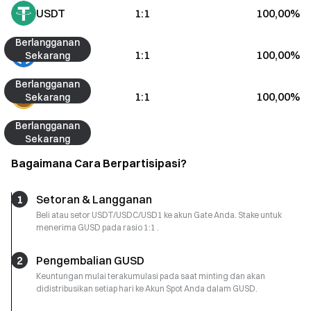
USDT
1:1
100,00%
Berlangganan 
USDC
1:1
100,00%
Sekarang
Berlangganan 
USD1
1:1
100,00%
Sekarang
Berlangganan 
Sekarang
Bagaimana Cara Berpartisipasi?
1
Setoran & Langganan
Beli atau setor USDT/USDC/USD1 ke akun Gate Anda. Stake untuk
menerima GUSD pada rasio 1:1 .
2
Pengembalian GUSD
Keuntungan mulai terakumulasi pada saat minting dan akan
didistribusikan setiap hari ke Akun Spot Anda dalam GUSD.