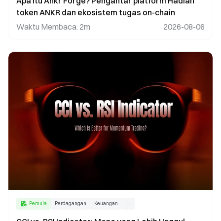
Apa itu Ankr Forge? Pengantar platform Hadiah
token ANKR dan ekosistem tugas on-chain
Waktu Membaca
:
2m
2026-08-06
Pemula
Perdagangan
Keuangan
+
1