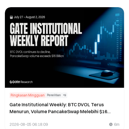
keseluruhan
Ringkasan Mingguan
Penelitian
+
9
Gate Institutional Weekly: BTC DVOL Terus
Menurun, Volume PancakeSwap Melebihi $16
Miliar (27 Juli – 2 Agustus 2026)
2026-08-05 06:18:09
6m