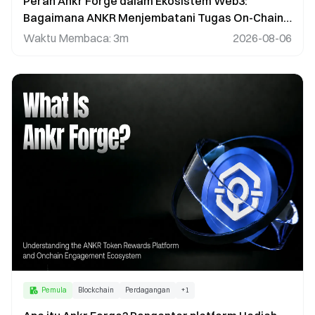
Peran Ankr Forge dalam Ekosistem Web3:
Bagaimana ANKR Menjembatani Tugas On-Chain
dan Pertumbuhan Proyek
Waktu Membaca
:
3m
2026-08-06
Pemula
Blockchain
Perdagangan
+
1