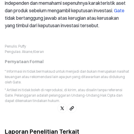
independen dan memahami sepenuhnya karakteristik aset
dan produk sebelum mengambil keputusan investasi.
Gate
tidak bertanggung jawab atas kerugian atau kerusakan
yang timbul dari keputusan investasi tersebut.
Penulis:
Puffy
Pengulas:
Akane,Kieran
Pernyataan Formal
* Informasi ini tidak bermaksud untuk menjadi dan bukan merupakan nasihat
keuangan atau rekomendasi lain apa pun yang ditawarkan atau didukung
oleh Gate.
* Artikel ini tidak boleh di reproduksi, di kirim, atau disalin tanpa referensi
Gate. Pelanggaran adalah pelanggaran Undang-Undang Hak Cipta dan
dapat dikenakan tindakan hukum.
Laporan Penelitian Terkait