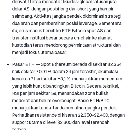
derivatif tetap mencatat likuidasi global ratusan juta
dolar AS, dengan posisi long dan short yang hampir
seimbang. Aktivitas jangka pendek didominasi strategi
dua arah dan pembersihan posisi leverage. Sementara
itu, arus masuk bersih ke ETF Bitcoin spot AS dan
transfer institusi besar secara on-chain ke alamat
kustodian terus mendorong permintaan struktural dan
menjadi fokus utama pasar.
Pasar ETH — Spot Ethereum berada di sekitar $2.354,
naik sekitar +0,91% dalam 24 jam terakhir; akumulasi
kenaikan 7 hari sekitar +8,1%, menunjukkan momentum
yang lebih kuat dibandingkan Bitcoin. Secara teknikal,
RSI per jam sekitar 59, menandakan zona bullish
moderat dan belum overbought. Rasio ETH/BTC
menunjukkan tanda-tanda pemulihan jangka pendek.
Perhatikan resistance di kisaran $2.350–$2.400, dengan
support utama di level $2.300 dan level terendah
terbaru.