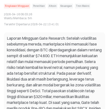
Ringkasan Mingguan
Penelitian
Altcoin
Keuangan
Tren Makro
2026-04-16 08:03:26
Waktu Membaca
:
5m
Terakhir Diperbarui
2026-04-22 13:41:01
Laporan Mingguan Gate Research: Setelah volatilitas
sebelumnya mereda, marketplace kini memasuki fase
konsolidasi, dengan BTC diperdagangkan dalam rentang
sempit di sekitar $74.600. ETH menunjukkan kekuatan
relatif dan mulai memasuki periode pemulihan. Selera
risiko telah kembali ke level netral, namun peluang yang
ada tetap bersifat struktural. Pada pasar derivatif,
likuidasi dua arah masih berlangsung, leverage terus
berkurang, dan aliran modal bergerak ke zona volatilitas
tinggi seperti DeSci. Total pasokan stablecoin tetap
tinggi di kisaran $320 miliar, memastikan likuiditas
marketplace tetap kuat. Di saat yang sama, Gate telah
merilis produk Pre-IPO dan melakukan list SPCX. Insiden