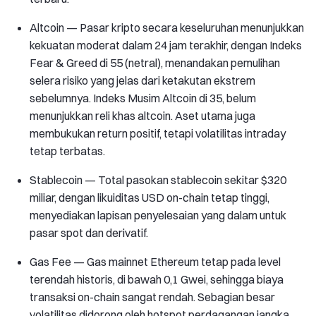
Altcoin — Pasar kripto secara keseluruhan menunjukkan
kekuatan moderat dalam 24 jam terakhir, dengan Indeks
Fear & Greed di 55 (netral), menandakan pemulihan
selera risiko yang jelas dari ketakutan ekstrem
sebelumnya. Indeks Musim Altcoin di 35, belum
menunjukkan reli khas altcoin. Aset utama juga
membukukan return positif, tetapi volatilitas intraday
tetap terbatas.
Stablecoin — Total pasokan stablecoin sekitar $320
miliar, dengan likuiditas USD on-chain tetap tinggi,
menyediakan lapisan penyelesaian yang dalam untuk
pasar spot dan derivatif.
Gas Fee — Gas mainnet Ethereum tetap pada level
terendah historis, di bawah 0,1 Gwei, sehingga biaya
transaksi on-chain sangat rendah. Sebagian besar
volatilitas didorong oleh hotspot perdagangan jangka