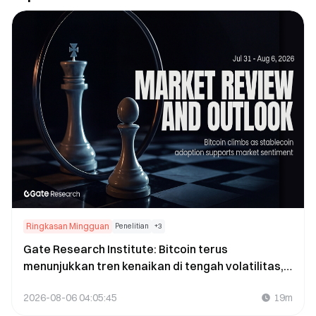
Ringkasan Mingguan
Penelitian
+
3
Gate Research Institute: Bitcoin terus
menunjukkan tren kenaikan di tengah volatilitas,
didorong oleh perkembangan regulasi dan adopsi
2026-08-06 04:05:45
19m
stablecoin yang mengangkat sentimen pasar