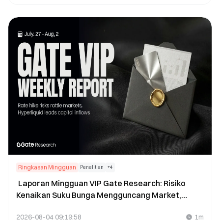
Ringkasan Mingguan
Penelitian
+
4
Laporan Mingguan VIP Gate Research: Risiko
Kenaikan Suku Bunga Mengguncang Market,
Hyperliquid Memimpin Arus Masuk Modal (27 Juli–
2026-08-04 09:19:58
1m
2 Agustus 2026)