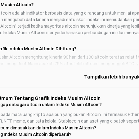
 Musim Altcoin?
tcoin adalah indikator berbasis data yang dirancang untuk menilai ap
n mengubah data kinerja menjadi satu skor, indeks ini memudahkan p
ltcoin" terjadi ketika mayoritas altcoin menunjukkan kinerja yang lebi
i. Indeks Musim Altcoin menyederhanakan perbandingan ini dan menyaj
fik Indeks Musim Altcoin Dihitung?
usim Altcoin menghitung kinerja 90 hari dari 100 altcoin teratas relat
an mengidentifikasi apakah 75% atau lebih altcoin mengungguli BTC, 
h perhitungannya meliputi:
tcoin teratas berdasarkan kap. pasar (tidak termasuk stablecoin dan tok
a setiap altcoin selama 90 hari
etiap kinerja dengan pengembalian Bitcoin dalam 90 hari
a banyak altcoin yang mengungguli BTC
mum Tentang Grafik Indeks Musim Altcoin
io ini menjadi persentase dan skalakan dari 0 hingga 100
gap sebagai altcoin dalam Indeks Musim Altcoin?
 pada mata uang kripto apa pun yang bukan Bitcoin. Ini termasuk Ethere
kan Indikator Musim Altcoin
i, NFT, meme, dan tata kelola. Stablecoin dan aset yang dipatok sepert
Musim Altcoin berkisar dari 0 hingga 100 dan membantu investor menge
eum dimasukkan dalam Indeks Musim Altcoin?
itcoin - BTC mendominasi kinerja pasar
g Indeks Musim Altcoin diperbarui?