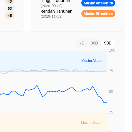
Tinggi Tahunan
43
Musim Altcoin 78
(
2025-09-20
)
53
Rendah Tahunan
Musim Bitcoin 14
48
(
2025-12-19
)
7D
30D
90D