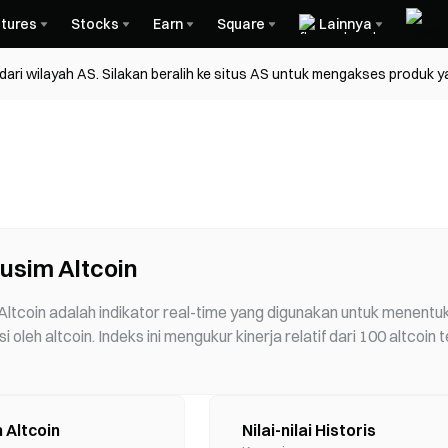
tures
Stocks
Earn
Square
Lainnya
ri wilayah AS. Silakan beralih ke situs AS untuk mengakses produk y
usim Altcoin
ltcoin adalah indikator real-time yang digunakan untuk menentu
i oleh altcoin. Indeks ini mengukur kinerja relatif dari 100 altcoi
ks ini menyediakan detail grafik dan metrik untuk melacak tren pas
 Altcoin
Nilai-nilai Historis