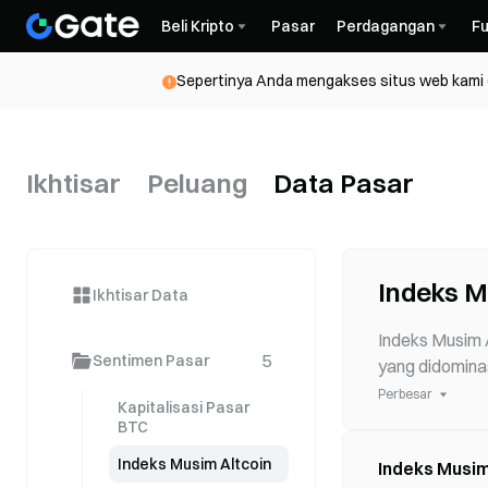
Beli Kripto
Pasar
Perdagangan
Fu
Sepertinya Anda mengakses situs web kami da
Ikhtisar
Peluang
Data Pasar
Indeks M
Ikhtisar Data
Indeks Musim A
5
Sentimen Pasar
yang didominas
terakhir. Inde
Perbesar
Kapitalisasi Pasar
BTC
Indeks Musim Altcoin
Indeks Musim