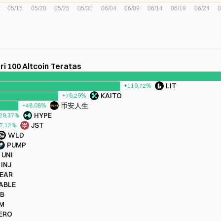
ri 100 Altcoin Teratas
LIT
+119,72%
KAITO
+76,29%
币安人生
+48,08%
HYPE
29,37%
JST
7,12%
WLD
PUMP
UNI
INJ
EAR
ABLE
B
M
ERO