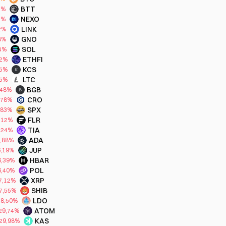
BTT
2%
NEXO
7%
LINK
2%
GNO
8%
SOL
4%
ETHFI
52%
KCS
55%
K
LTC
75%
BGB
,48%
B
CRO
,78%
SPX
,83%
FLR
,12%
TIA
,24%
ADA
5,88%
JUP
6,19%
HBAR
6,39%
POL
6,40%
XRP
7,12%
SHIB
7,55%
LDO
28,50%
ATOM
29,74%
KAS
29,98%