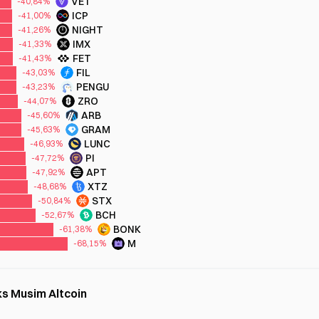
VET
-40,84%
ICP
-41,00%
NIGHT
-41,26%
IMX
-41,33%
FET
-41,43%
FIL
-43,03%
PENGU
-43,23%
ZRO
-44,07%
ARB
-45,60%
GRAM
-45,63%
LUNC
-46,93%
PI
-47,72%
APT
-47,92%
XTZ
-48,68%
STX
-50,84%
BCH
-52,67%
BONK
-61,38%
M
-68,15%
ks Musim Altcoin