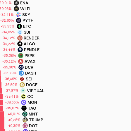
ENA
30,02%
WLFI
30,06%
SKY
-32,41%
PYTH
-32,65%
ETC
-33,35%
SUI
-34,05%
RENDER
-34,12%
ALGO
-34,22%
PENDLE
-34,44%
PEPE
-35,08%
AVAX
-35,12%
DCR
-35,38%
DASH
-35,79%
SEI
-36,49%
DOGE
-36,80%
VIRTUAL
-37,87%
CC
-38,41%
MON
-38,55%
TAO
-39,07%
MNT
-40,01%
TRUMP
-40,28%
DOT
-40,39%