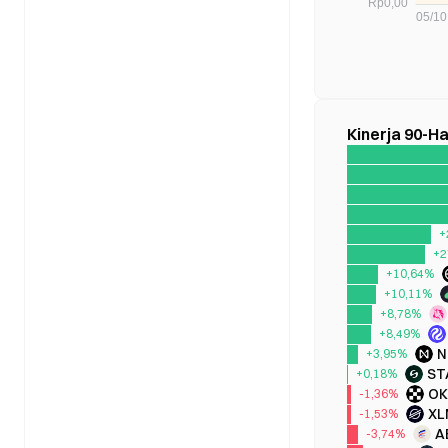
Kinerja 90-Ha
+
+2
+10,64%
+10,11%
+8,78%
+8,49%
N
+3,95%
ST
+0,18%
OK
-1,36%
XL
-1,53%
A
-3,74%