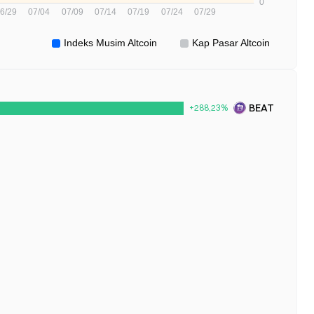
BEAT
+288,23%