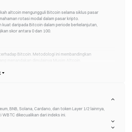
akah altcoin mengungguli Bitcoin selama siklus pasar
emahaman rotasi modal dalam pasar kripto.
h kuat daripada Bitcoin dalam periode berkelanjutan,
ikan skor antara 0 dan 100.
if terhadap Bitcoin. Metodologi ini membandingkan
yang menandakan dimulainya Musim Altcoin.
en yang dipatok)
um, BNB, Solana, Cardano, dan token Layer 1/2 lainnya, 
i WBTC dikecualikan dari indeks ini.
valuasi kondisi pasar dengan cepat: