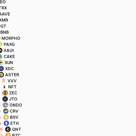
LEO
TRX
AAVE
XMR
GT
BNB
MORPHO
PAXG
XAUt
CAKE
SUN
XDC
ASTER
VVV
NFT
ZEC
JTO
%
ONDO
%
CRV
%
BSV
%
ETH
%
QNT
1%
BTC
5%