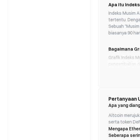
Apa itu Indeks
Indeks Musim Al
tertentu. Denga
Sebuah "Musim A
biasanya 90 har
Bagaimana Gra
Grafik Indeks M
pengembalian d
Langkah-langka
1. Pilih 100 al
2. Hitung kinerj
3. Bandingkan s
4. Hitung berap
Pertanyaan U
5. Konversi ras
Apa yang diang
Altcoin merujuk
Cara Menafsir
serta token DeF
Skor Indikator 
Mengapa Ether
- 0–25: Musim B
Seberapa serin