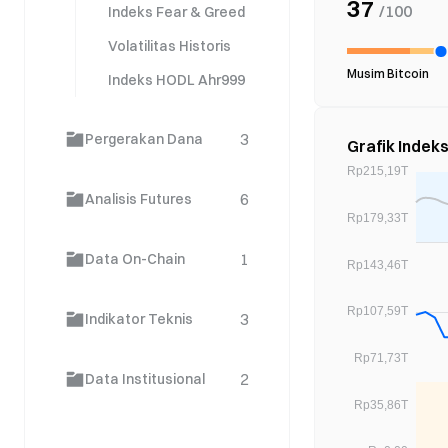
37
/100
Indeks Fear & Greed
Volatilitas Historis
Musim Bitcoin
Indeks HODL Ahr999
3
Pergerakan Dana
Grafik Indek
6
Analisis Futures
1
Data On-Chain
3
Indikator Teknis
2
Data Institusional