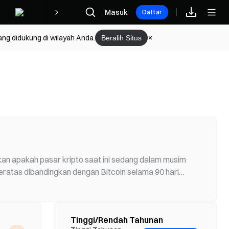
Hadiah
Masuk
Daftar
ang didukung di wilayah Anda.
Beralih Situs
kan apakah pasar kripto saat ini sedang dalam musim
n teratas dibandingkan dengan Bitcoin selama 90 hari
ar dan dominasi pasar altcoin.
Tinggi/Rendah Tahunan