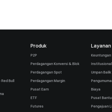
Produk
Layanan
P2P
Keuntungan 
Perdagangan Konversi & Blok
Institusional
Perdagangan Spot
Umpan Balik
 Red Bull
Perdagangan Margin
Pengumuma
Pusat Earn
Biaya
una
ETF
Pusat Bant
Futures
Pengajuan Li