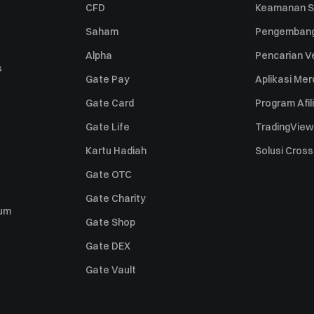
CFD
Keamanan S
Saham
Pengembang
Alpha
Pencarian Ve
s
Gate Pay
Aplikasi Me
Gate Card
Program Afil
Gate Life
TradingView
Kartu Hadiah
Solusi Cros
Gate OTC
Gate Charity
um
Gate Shop
Gate DEX
Gate Vault