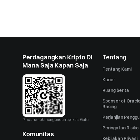
Perdagangkan Kripto Di
Tentang
Mana Saja Kapan Saja
Tentang Kami
Karier
Ruang berita
Sponsor of Oracle
Racing
Perjanjian Pengg
Pindai untuk mengunduh aplikasi Gate
Peringatan Risiko
Komunitas
Kebijakan Privasi