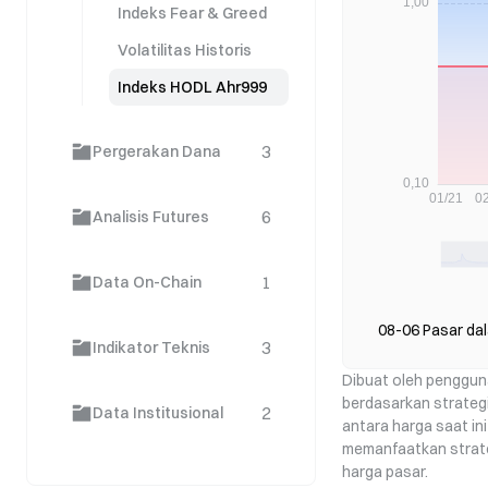
Indeks Fear & Greed
Volatilitas Historis
Indeks HODL Ahr999
3
Pergerakan Dana
6
Analisis Futures
1
Data On-Chain
08-06 Pasar dal
3
Indikator Teknis
Dibuat oleh penggun
berdasarkan strateg
2
Data Institusional
antara harga saat in
memanfaatkan strate
harga pasar.