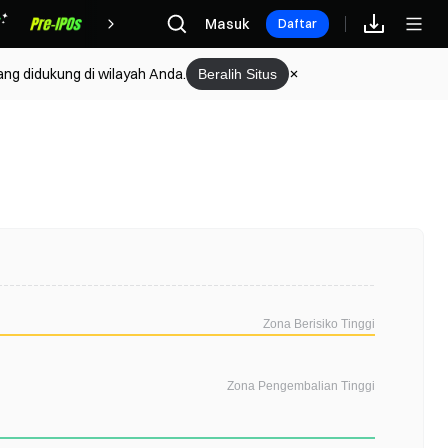
Hadiah
Masuk
Daftar
ang didukung di wilayah Anda.
Beralih Situs