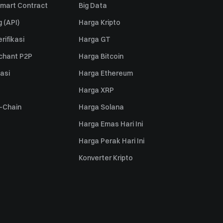
mart Contract
Big Data
 (API)
Harga Kripto
rifikasi
Harga GT
rchant P2P
Harga Bitcoin
iasi
Harga Ethereum
Harga XRP
s-Chain
Harga Solana
Harga Emas Hari Ini
Harga Perak Hari Ini
Konverter Kripto