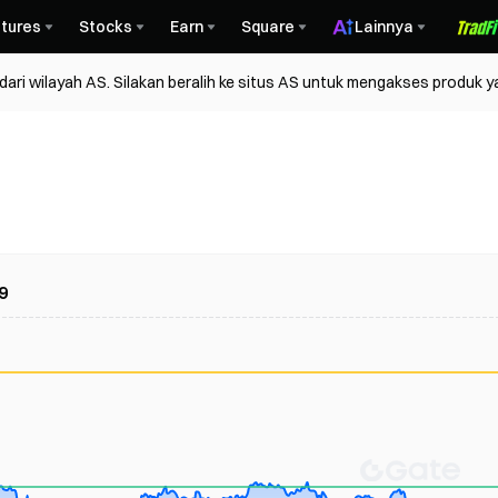
tures
Stocks
Earn
Square
Lainnya
ri wilayah AS. Silakan beralih ke situs AS untuk mengakses produk y
9