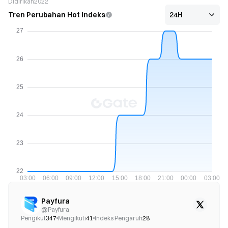
Didirikan
2022
Tren Perubahan Hot Indeks
Payfura
@
Payfura
Pengikut
347
Mengikuti
41
Indeks Pengaruh
28