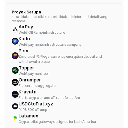
Proyek Serupa
*Jika tidak dapat diklik, berarti tidak ada informasi detail yang
tersedia.
AirPay
Web3 Off Ramp infrastructure
Kado
Web3 payments infrastructure company
Peer
Zero-trust P2P legal currency encryption deposit and
withdrawal protocol
Topper
Web3 payment tool
Onramper
Fiat onramp aggregator
Kravata
Fiat to crypto on and off-ramp for LatAm
USDCtoFiat.xyz
P2P USDC offramp
Latamex
Crypto to fiat gateway designed for Latin America