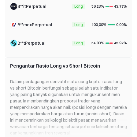
B**itPerpetual
Long
56,23%
43,77%
B**mexPerpetual
Long
100,00%
0,00%
B**tPerpetual
Long
54,03%
45,97%
Pengantar Rasio Long vs Short Bitcoin
Dalam perdagangan derivatif mata uang kripto, rasio long
vs short Bitcoin berfungsi sebagai salah satu indikator
yang paling banyak digunakan untuk mengukur sentimen
pasar. Ia membandingkan proporsi trader yang
memperkirakan harga akan naik (posisi long) dengan mereka
yang memperkirakan harga akan turun (posisi short). Rasio
ini mencerminkan psikologi kolektif pasar, menawarkan
wawasan berharga tentang situasi potensi kelebihan utang
dan kemungkinan tren reversal.