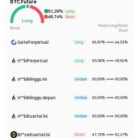
BTC Future
51,26%
Long
48,74%
Short
Long
Rasio Long/Rasio
Bursa
Short
GatePerpetual
Long
55,67%
44,33%
H**biPerpetual
Long
50,08%
49,92%
H**biMinggu ini
Undian
50,00%
50,00%
H**biMinggu depan
Undian
50,00%
50,00%
H**biKuartal ini
Undian
50,00%
50,00%
Bi**ceKuartal ini
Short
47,73%
52,27%