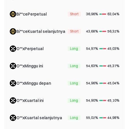
Bi**cePerpetual
Short
36,96%
63,04%
Bi**ceKuartal selanjutnya
Short
43,68%
56,32%
O**xPerpetual
Long
54,97%
45,03%
O**xMinggu ini
Long
54,63%
45,37%
O**xMinggu depan
Long
54,96%
45,04%
O**xKuartal ini
Long
54,90%
45,10%
O**xKuartal selanjutnya
Long
55,02%
44,98%