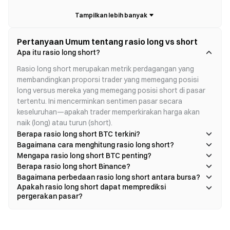
Tidak seperti grafik harga sederhana, rasio long vs short
berfokus pada posisi trader, menjadikannya pelengkap
penting untuk analisis teknis dan fundamental.
Kesimpulan utama dari pentingnya indikator ini:
Pertanyaan Umum tentang rasio long vs short
- Mengungkapkan keseimbangan sentimen bullish dan
Apa itu rasio long short?
bearish secara real time.
- Ini dapat menyoroti posisi ekstrem yang mungkin
Rasio long short merupakan metrik perdagangan yang 
mendahului reversal.
membandingkan proporsi trader yang memegang posisi 
- Ini menyediakan cara untuk membandingkan sentimen di
long versus mereka yang memegang posisi short di pasar 
seluruh bursa dan kelompok trader.
tertentu. Ini mencerminkan sentimen pasar secara 
keseluruhan—apakah trader memperkirakan harga akan 
naik (long) atau turun (short).
Memahami Mekanisme Inti Rasio Long vs Short
Berapa rasio long short BTC terkini?
Bagaimana cara menghitung rasio long short?
Fondasi rasio long vs short terletak pada struktur pasar
Mengapa rasio long short BTC penting?
futures. Untuk setiap posisi long, harus ada posisi short
Berapa rasio long short Binance?
yang nilainya setara. Keseimbangan nosional 1:1 ini
Bagaimana perbedaan rasio long short antara bursa?
memastikan bahwa pasar selalu memiliki counterparty di
Apakah rasio long short dapat memprediksi
kedua sisi.
pergerakan pasar?
Ini artinya meskipun nilai posisi total selalu rata, jumlah
trader di setiap sisi dapat bervariasi secara signifikan.
Suatu pasar dapat memiliki banyak trader kecil di satu sisi