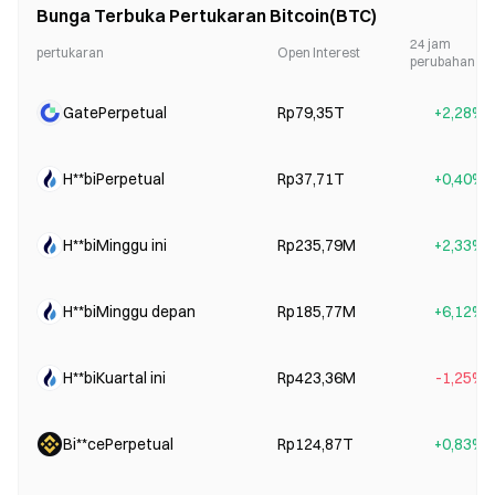
Bunga Terbuka Pertukaran Bitcoin(BTC)
24 jam
pertukaran
Open Interest
perubahan
GatePerpetual
Rp79,35T
+2,28%
H**biPerpetual
Rp37,71T
+0,40%
H**biMinggu ini
Rp235,79M
+2,33%
H**biMinggu depan
Rp185,77M
+6,12%
H**biKuartal ini
Rp423,36M
-1,25%
Bi**cePerpetual
Rp124,87T
+0,83%