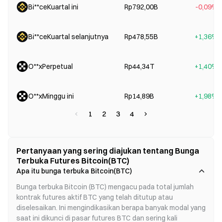
Bi**ceKuartal ini
Rp792,00B
-0,09%
Bi**ceKuartal selanjutnya
Rp478,55B
+1,36%
O**xPerpetual
Rp44,34T
+1,40%
O**xMinggu ini
Rp14,89B
+1,98%
1
2
3
4
Pertanyaan yang sering diajukan tentang Bunga
Terbuka Futures Bitcoin(BTC)
Apa itu bunga terbuka Bitcoin(BTC)
Bunga terbuka Bitcoin (BTC) mengacu pada total jumlah 
kontrak futures aktif BTC yang telah ditutup atau 
diselesaikan. Ini mengindikasikan berapa banyak modal yang 
saat ini dikunci di pasar futures BTC dan sering kali 