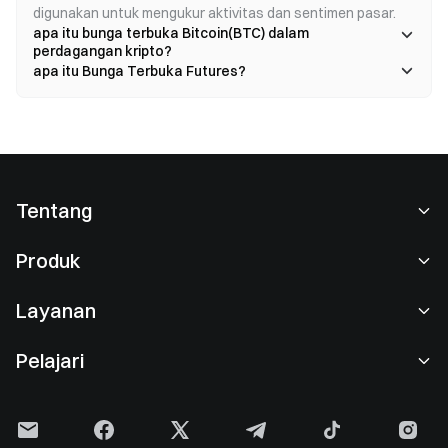
digunakan untuk mengukur aktivitas dan sentimen pasar.
apa itu bunga terbuka Bitcoin(BTC) dalam
perdagangan kripto?
apa itu Bunga Terbuka Futures?
Tentang
Tentang Kami
Produk
Karier
P2P
Layanan
Ruang berita
Perdagangan Konversi & Blok
Keuntungan VIP
Sponsor of Oracle Red Bull Racing
Pelajari
Perdagangan Spot
Institusional
Perjanjian Pengguna
Akademi
Perdagangan Margin
Umpan Balik Pengguna
Peringatan Risiko
Gate News
Pusat Earn
Pengumuman